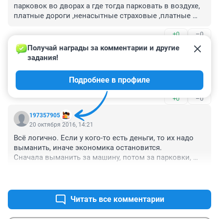
парковок во дворах а где тогда парковать в воздухе, 
платные дороги ,ненасытные страховые ,платные 
парковки в центре города .
+0
–0
Получай награды за комментарии и другие 
Гость
21 октября 2016, 08:50
задания!
Стимулирование спроса это качественные авто по 
Подробнее в профиле
недорогой цене
+0
–0
197357905
20 октября 2016, 14:21
Всё логично. Если у кого-то есть деньги, то их надо 
выманить, иначе экономика остановится.

Сначала выманить за машину, потом за парковки, 
налог, страховки, штрафы. Если что-то осталось, то в 
+1
–1
крайнем случае можно сделать платным въезд в 
центр города (в Москве обсуждалось), ну или в другие 
часто посещаемые места. 

Читать все комментарии
А если человек на машину ещё и кредит взял, то в 
глазах государства цены ему нет. Стриги себе да 