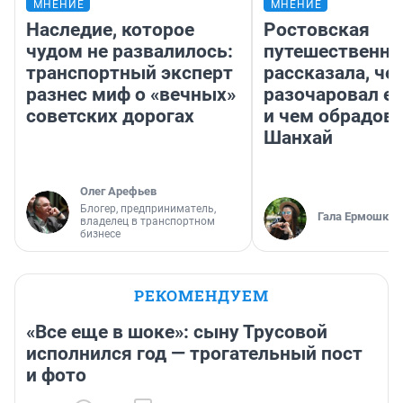
МНЕНИЕ
МНЕНИЕ
Наследие, которое
Ростовская
чудом не развалилось:
путешественни
транспортный эксперт
рассказала, че
разнес миф о «вечных»
разочаровал е
советских дорогах
и чем обрадов
Шанхай
Олег Арефьев
Блогер, предприниматель,
Гала Ермошкин
владелец в транспортном
бизнесе
РЕКОМЕНДУЕМ
«Все еще в шоке»: сыну Трусовой
исполнился год — трогательный пост
и фото