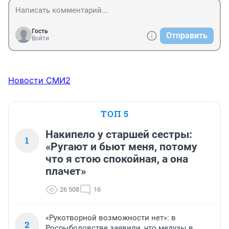
стриги, пока тушка не совсем голенькая.

И деньги в экономику возвращаются и человек 
доволен, что ездит не на маршрутке, и глядишь, 
Гость
Отправить
подшабашит ещё где-нибудь, когда увидит, что ехать 
Войти
надо, а акциз на бензин взлетел.
Новости СМИ2
ТОП 5
Накипело у старшей сестры:
1
«Ругают и бьют меня, потому
что я стою спокойная, а она
плачет»
26 508
16
«Рукотворной возможности нет»: в
2
Росрыболовстве заявили, что медузы в