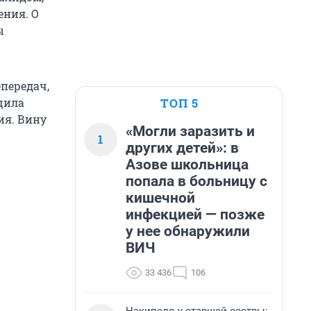
ения. О
ы
передач,
ТОП 5
щила
ия. Вину
«Могли заразить и
1
других детей»: в
Азове школьница
попала в больницу с
кишечной
инфекцией — позже
у нее обнаружили
ВИЧ
33 436
106