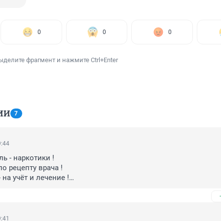
0
0
0
ыделите фрагмент и нажмите Ctrl+Enter
ИИ
7
9:44
ь - наркотики !

о рецепту врача !

на учёт и лечение !

у лтп !
9:41