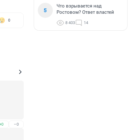
Что взрывается над
5
Ростовом? Ответ властей
0
8 403
14
+0
–0