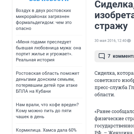
Сиделка
Воздух в двух ростовских
изобрет
микрорайонах загрязнен
формальдегидом: чем это
стражу
опасно
30 мая 2016, 12:40
«Меня годами преследует
бывшая любовница мужа: она
портит жилье и угрожает».
7
коммент
Реальная история
Сиделка, котор
Ростовская область поможет
деньгами донским семьям,
советского изо
потерявшим детей при атаке
пресс-служба Г
БПЛА на Кубани
области.
Нам врали, что кофе вреден?
Кому можно пить до пяти
«Ранее сообщал
чашек в день
физические стр
государственно
Кормилица. Хамса дала 60%
РФ. – Женщина,