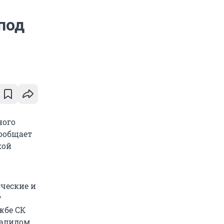
под
ного
сообщает
кой
ические и
у
жбе СК
алидом,