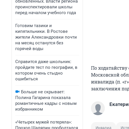
обновленных. Власти региона
проинспектировали школы
перед началом учебного года
Готовим тазики и
кипятильники. В Ростове
жители Александровки почти
на месяц останутся без
горячей воды
Справится даже школьник:
пройдите тест по географии, в
По ходатайству 
котором очень стыдно
Московской обл
ошибиться
инвалида (п. «г»
заключения под
Больше не скрывает:
Полина Гагарина показала
романтичные кадры с новым
Екатери
избранником
«Четырех мужей потеряла»:
Прохор Шаляпин проболтался
Инвалид
Ист