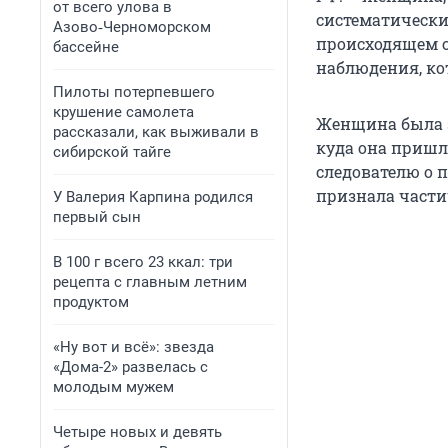
от всего улова в
систематически
Азово‑Черноморском
происходящем с
бассейне
наблюдения, ко
Пилоты потерпевшего
крушение самолета
Женщина была з
рассказали, как выживали в
куда она пришл
сибирской тайге
следователю о 
признала части
У Валерия Карпина родился
первый сын
В 100 г всего 23 ккал: три
рецепта с главным летним
продуктом
«Ну вот и всё»: звезда
«Дома-2» развелась с
молодым мужем
Четыре новых и девять