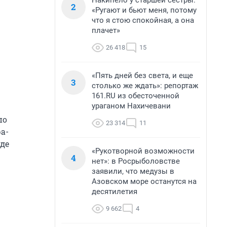
Накипело у старшей сестры:
2
«Ругают и бьют меня, потому
что я стою спокойная, а она
плачет»
26 418
15
«Пять дней без света, и еще
3
столько же ждать»: репортаж
161.RU из обесточенной
ураганом Нахичевани
по
23 314
11
а-
иде
«Рукотворной возможности
4
нет»: в Росрыболовстве
заявили, что медузы в
Азовском море останутся на
десятилетия
9 662
4