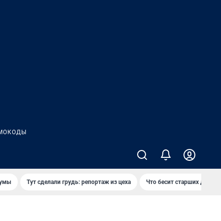
МОКОДЫ
думы
Тут сделали грудь: репортаж из цеха
Что бесит старших детей