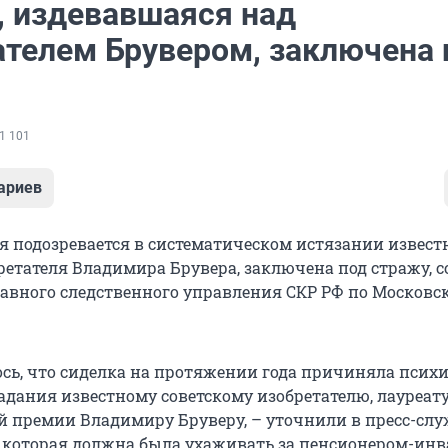
, издевавшаяся над
ателем Брувером, заключена 
1 101
ариев
ая подозревается в систематическом истязании извест
бретателя Владимира Брувера, заключена под стражу, 
лавного следственного управления СКР РФ по Московс
ось, что сиделка на протяжении года причиняла псих
адания известному советскому изобретателю, лауреат
й премии Владимиру Бруверу, – уточнили в пресс-слу
 которая должна была ухаживать за пенсионером-инв