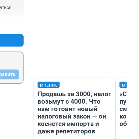
ться 
+1
–1
равить
МНЕНИЕ
МНЕНИ
Продашь за 3000, налог
«Спут
возьмут с 4000. Что
пургу»
нам готовит новый
смерт
налоговый закон — он
котор
коснется импорта и
обнар
даже репетиторов