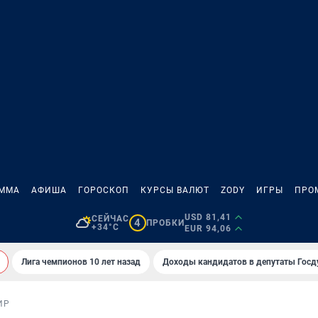
АММА
АФИША
ГОРОСКОП
КУРСЫ ВАЛЮТ
ZODY
ИГРЫ
ПРО
USD 81,41
СЕЙЧАС
4
ПРОБКИ
+34°C
EUR 94,06
Лига чемпионов 10 лет назад
Доходы кандидатов в депутаты Гос
ИР