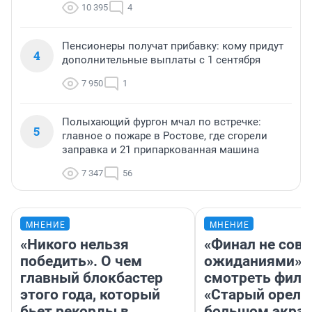
10 395
4
Пенсионеры получат прибавку: кому придут
4
дополнительные выплаты с 1 сентября
7 950
1
Полыхающий фургон мчал по встречке:
5
главное о пожаре в Ростове, где сгорели
заправка и 21 припаркованная машина
7 347
56
МНЕНИЕ
МНЕНИЕ
«Никого нельзя
«Финал не совп
победить». О чем
ожиданиями»: 
главный блокбастер
смотреть фил
этого года, который
«Старый орел» 
бьет рекорды в
большом экран