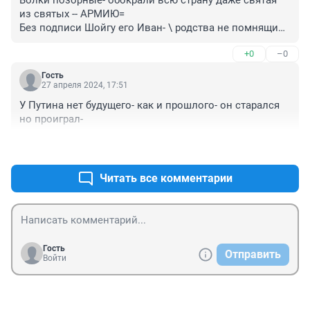
из святых -- АРМИЮ=

Без подписи Шойгу его Иван- \ родства не помнящий 
\ ни одной бумаги на оплате не может отдать- Будем 
+0
–0
ждать-- чем кончится- - Артуру терять нечего- на 
допросеможет предложить омен - я молчу- а вы 
Гость
закрыли глаза и я ускочу-
27 апреля 2024, 17:51
У Путина нет будущего- как и прошлого- он старался 
но проиграл-
+0
–0
Читать все комментарии
Гость
Отправить
Войти