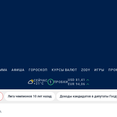
АММА
АФИША
ГОРОСКОП
КУРСЫ ВАЛЮТ
ZODY
ИГРЫ
ПРО
USD 81,41
СЕЙЧАС
1
ПРОБКИ
+21°C
EUR 94,06
Лига чемпионов 10 лет назад
Доходы кандидатов в депутаты Гос
А