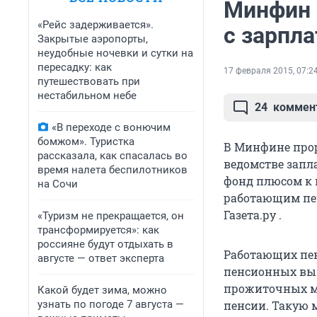
Минфин 
«Рейс задерживается».
с зарпла
Закрытые аэропорты,
неудобные ночевки и сутки на
пересадку: как
17 февраля 2015, 07:2
путешествовать при
нестабильном небе
24
коммен
«В переходе с вонючим
бомжом». Туристка
В Минфине прор
рассказала, как спасалась во
ведомстве запл
время налета беспилотников
фонд плюсом к 
на Сочи
работающим пен
Газета.ру .
«Туризм не прекращается, он
трансформируется»: как
россияне будут отдыхать в
Работающих пен
августе — ответ эксперта
пенсионных вып
прожиточных м
Какой будет зима, можно
узнать по погоде 7 августа —
пенсии. Такую 