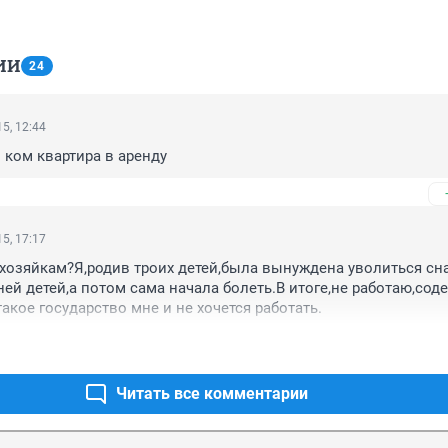
ИИ
24
5, 12:44
 ком квартира в аренду
5, 17:17
хозяйкам?Я,родив троих детей,была вынуждена уволиться сна
ней детей,а потом сама начала болеть.В итоге,не работаю,соде
такое государство мне и не хочется работать.
Читать все комментарии