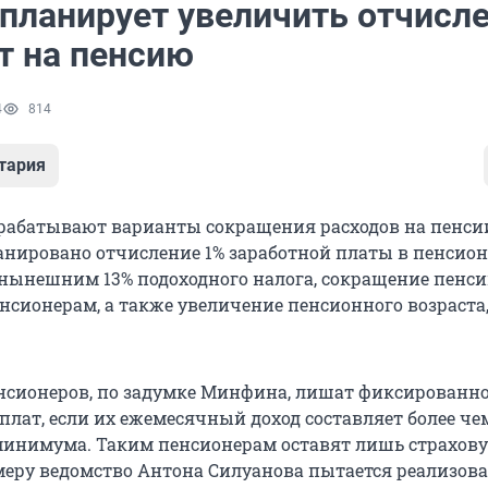
планирует увеличить отчисл
т на пенсию
4
814
тария
абатывают варианты сокращения расходов на пенсии
анировано отчисление 1% заработной платы в пенсио
нынешним 13% подоходного налога, сокращение пенс
сионерам, а также увеличение пенсионного возраста
сионеров, по задумке Минфина, лишат фиксированно
лат, если их ежемесячный доход составляет более чем
инимума. Таким пенсионерам оставят лишь страхову
меру ведомство Антона Силуанова пытается реализова