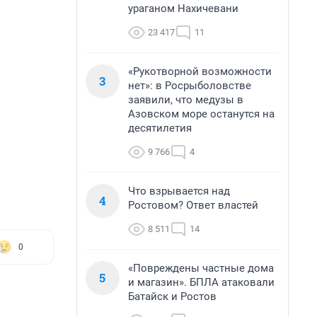
ураганом Нахичевани
23 417
11
«Рукотворной возможности
3
нет»: в Росрыболовстве
заявили, что медузы в
Азовском море останутся на
десятилетия
9 766
4
Что взрывается над
4
Ростовом? Ответ властей
8 511
14
0
«Повреждены частные дома
5
и магазин». БПЛА атаковали
Батайск и Ростов