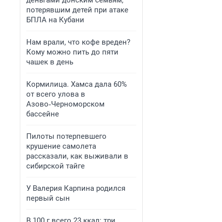
деньгами донским семьям,
потерявшим детей при атаке
БПЛА на Кубани
Нам врали, что кофе вреден?
Кому можно пить до пяти
чашек в день
Кормилица. Хамса дала 60%
от всего улова в
Азово‑Черноморском
бассейне
Пилоты потерпевшего
крушение самолета
рассказали, как выживали в
сибирской тайге
У Валерия Карпина родился
первый сын
В 100 г всего 23 ккал: три