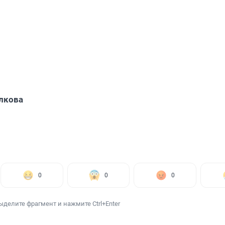
лкова
0
0
0
ыделите фрагмент и нажмите Ctrl+Enter