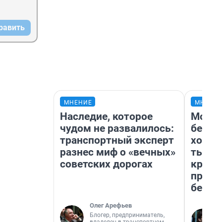
равить
МНЕНИЕ
МНЕНИ
Наследие, которое
Мой б
чудом не развалилось:
береж
транспортный эксперт
хотел
разнес миф о «вечных»
тысяч
советских дорогах
креди
приех
безоп
Олег Арефьев
Блогер, предприниматель,