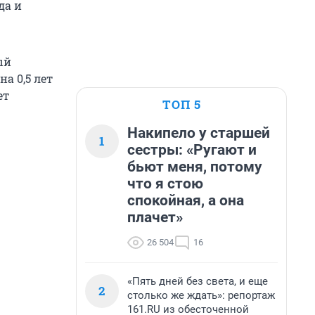
да и
ый
а 0,5 лет
ет
ТОП 5
Накипело у старшей
1
сестры: «Ругают и
бьют меня, потому
что я стою
спокойная, а она
плачет»
26 504
16
«Пять дней без света, и еще
2
столько же ждать»: репортаж
161.RU из обесточенной