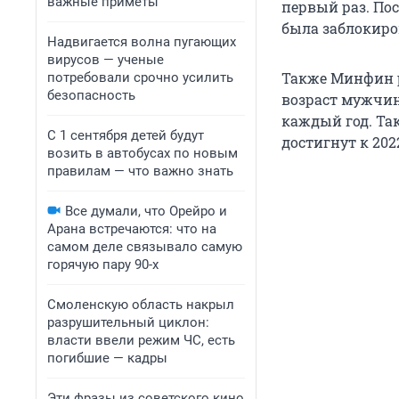
важные приметы
первый раз. По
была заблокиро
Надвигается волна пугающих
вирусов — ученые
Также Минфин р
потребовали срочно усилить
безопасность
возраст мужчин 
каждый год. Та
С 1 сентября детей будут
достигнут к 2022
возить в автобусах по новым
правилам — что важно знать
Все думали, что Орейро и
Арана встречаются: что на
самом деле связывало самую
горячую пару 90-х
Смоленскую область накрыл
разрушительный циклон:
власти ввели режим ЧС, есть
погибшие — кадры
Эти фразы из советского кино