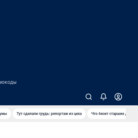
МОКОДЫ
думы
Тут сделали грудь: репортаж из цеха
Что бесит старших детей