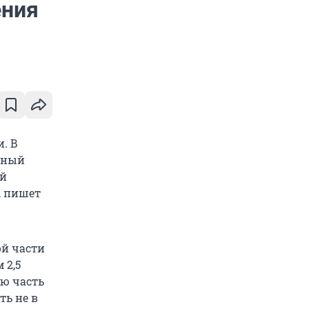
ения
. В
нный
ий
, пишет
й части
 2,5
ю часть
ть не в