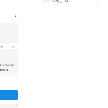
7 499
14
+0
–0
чала из-
ржит 
+0
–0