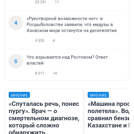
23 251
11
«Рукотворной возможности нет»: в
4
Росрыболовстве заявили, что медузы в
Азовском море останутся на десятилетия
9 535
4
Что взрывается над Ростовом? Ответ
5
властей
8 311
14
МНЕНИЕ
МНЕНИЕ
«Спуталась речь, понес
«Машина прост
пургу». Врач — о
полетела». Вод
смертельном диагнозе,
сравнил бензин
который сложно
Казахстане и Р
обнаружить