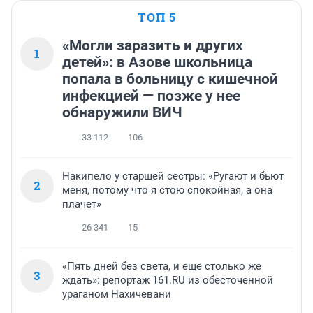
ТОП 5
«Могли заразить и других
1
детей»: в Азове школьница
попала в больницу с кишечной
инфекцией — позже у нее
обнаружили ВИЧ
33 112
106
Накипело у старшей сестры: «Ругают и бьют
2
меня, потому что я стою спокойная, а она
плачет»
26 341
15
«Пять дней без света, и еще столько же
3
ждать»: репортаж 161.RU из обесточенной
ураганом Нахичевани