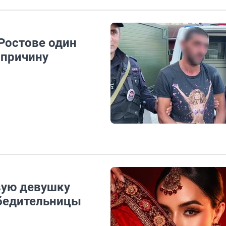
Ростове один
 причину
вую девушку
обедительницы