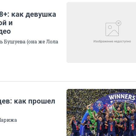
8+: как девушка
ой и
део
ь Бушуева (она же Лола
ев: как прошел
 Парижа