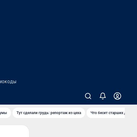
МОКОДЫ
думы
Тут сделали грудь: репортаж из цеха
Что бесит старших детей