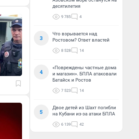
Азовском море останутся на
десятилетия
9 785
4
Что взрывается над
3
Ростовом? Ответ властей
8 528
14
«Повреждены частные дома
4
и магазин». БПЛА атаковали
Батайск и Ростов
7 523
14
Двое детей из Шахт погибли
5
на Кубани из-за атаки БПЛА
6 139
42