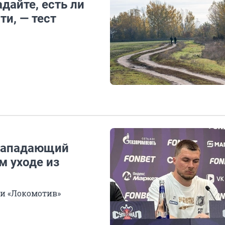
адайте, есть ли
ти, — тест
 нападающий
м уходе из
 и «Локомотив»