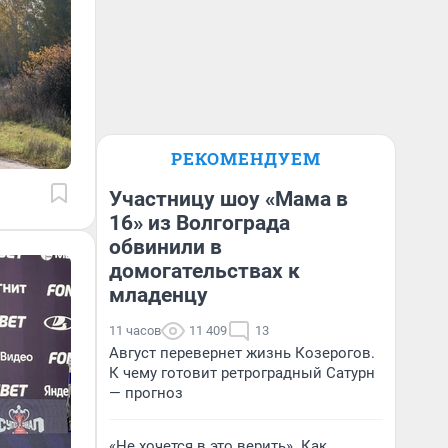
РЕКОМЕНДУЕМ
Участницу шоу «Мама в
16» из Волгограда
обвинили в
домогательствах к
младенцу
11 часов
11 409
13
Август перевернет жизнь Козерогов.
К чему готовит ретроградный Сатурн
— прогноз
«Не хочется в это верить». Как