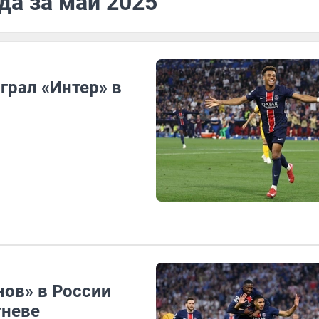
да за май 2025
грал «Интер» в
нов» в России
гневе