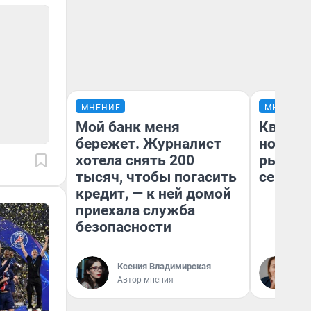
МНЕНИЕ
МНЕНИЕ
Мой банк меня
Кварти
бережет. Журналист
но деш
хотела снять 200
рынок 
тысяч, чтобы погасить
сейчас
кредит, — к ней домой
приехала служба
безопасности
Ек
Ксения Владимирская
ди
Автор мнения
не