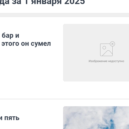
да за 1 января 2025
 бар и
 этого он сумел
и пять