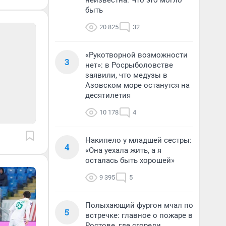
неизвестна. Что это могло
быть
20 825
32
«Рукотворной возможности
3
нет»: в Росрыболовстве
заявили, что медузы в
Азовском море останутся на
десятилетия
10 178
4
Накипело у младшей сестры:
4
«Она уехала жить, а я
осталась быть хорошей»
9 395
5
Полыхающий фургон мчал по
5
встречке: главное о пожаре в
Ростове, где сгорели