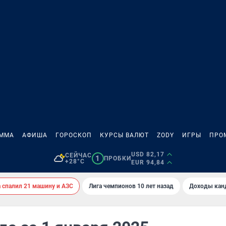
АММА
АФИША
ГОРОСКОП
КУРСЫ ВАЛЮТ
ZODY
ИГРЫ
ПРО
USD 82,17
СЕЙЧАС
1
ПРОБКИ
+28°C
EUR 94,84
спалил 21 машину и АЗС
Лига чемпионов 10 лет назад
Доходы кан