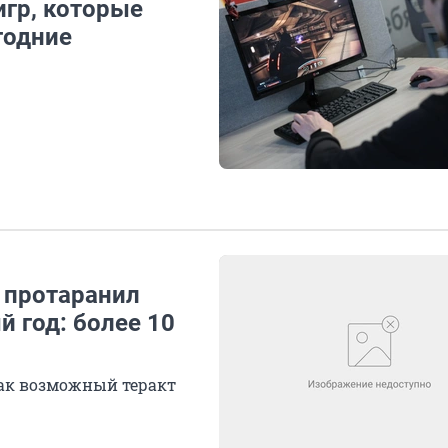
 игр, которые
годние
 протаранил
 год: более 10
ак возможный теракт