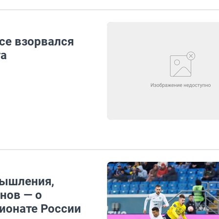
се взорвался
та
мышления,
нов — о
ионате России