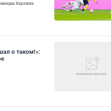
команды Карпина
шал о таком!»:
ре