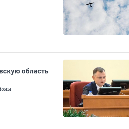
овскую область
айоны