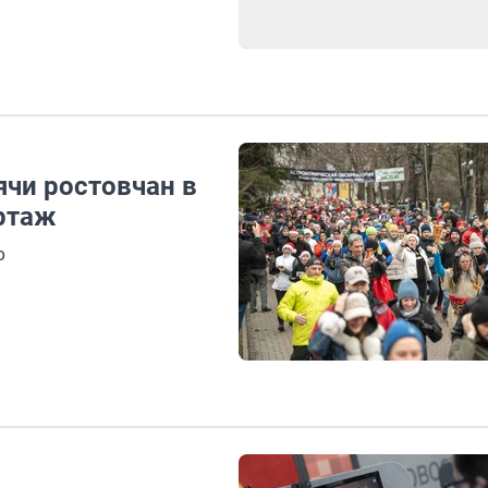
ячи ростовчан в
ртаж
о