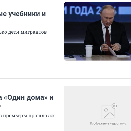
е учебники и
лько дети мигрантов
а «Один дома» и
о
ь с премьеры прошло аж