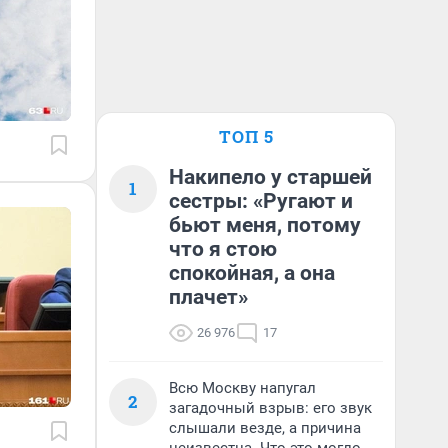
ТОП 5
Накипело у старшей
1
сестры: «Ругают и
бьют меня, потому
что я стою
спокойная, а она
плачет»
26 976
17
Всю Москву напугал
2
загадочный взрыв: его звук
слышали везде, а причина