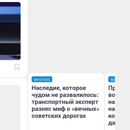
МНЕНИЕ
МНЕНИЕ
Наследие, которое
Продаш
чудом не развалилось:
возьмут
транспортный эксперт
нам го
разнес миф о «вечных»
налого
советских дорогах
коснет
даже р