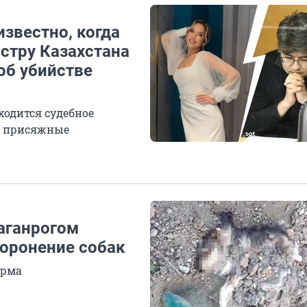
известно, когда
стру Казахстана
об убийстве
ходится судебное
ят присяжные
аганрогом
оронение собак
орма