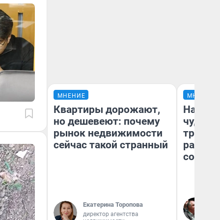
МНЕНИЕ
МНЕНИЕ
Квартиры дорожают,
Наслед
но дешевеют: почему
чудом 
рынок недвижимости
трансп
сейчас такой странный
разнес
советс
Ол
Екатерина Торопова
Бл
директор агентства
вл