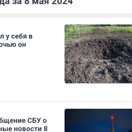
да за 8 мая 2024
 у себя в
очью он
общение СБУ о
ные новости 8