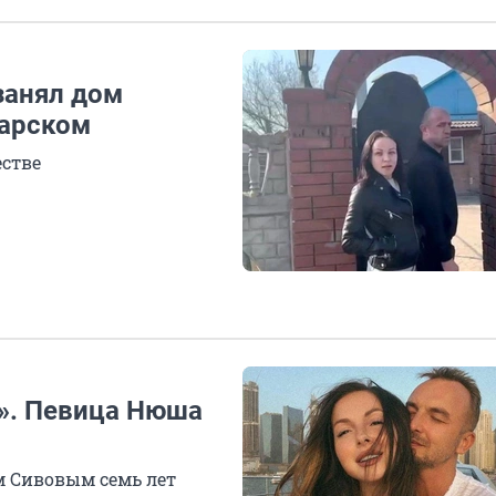
занял дом
марском
стве
ь». Певица Нюша
м Сивовым семь лет