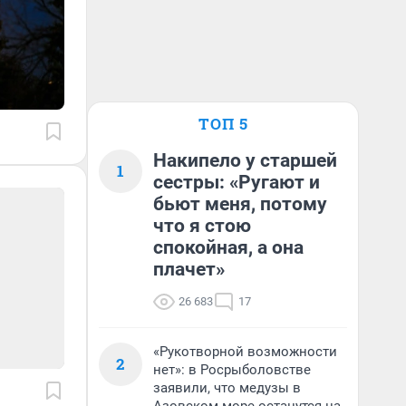
ТОП 5
Накипело у старшей
1
сестры: «Ругают и
бьют меня, потому
что я стою
спокойная, а она
плачет»
26 683
17
«Рукотворной возможности
2
нет»: в Росрыболовстве
заявили, что медузы в