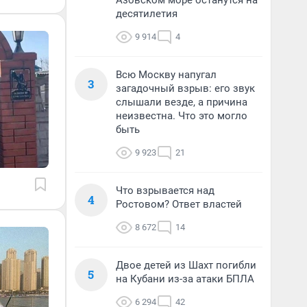
Азовском море останутся на
десятилетия
9 914
4
Всю Москву напугал
3
загадочный взрыв: его звук
слышали везде, а причина
неизвестна. Что это могло
быть
9 923
21
Что взрывается над
4
Ростовом? Ответ властей
8 672
14
Двое детей из Шахт погибли
5
на Кубани из-за атаки БПЛА
6 294
42