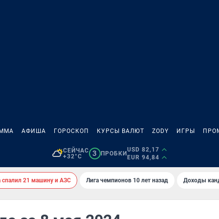
АММА
АФИША
ГОРОСКОП
КУРСЫ ВАЛЮТ
ZODY
ИГРЫ
ПРО
USD 82,17
СЕЙЧАС
3
ПРОБКИ
+32°C
EUR 94,84
спалил 21 машину и АЗС
Лига чемпионов 10 лет назад
Доходы кан