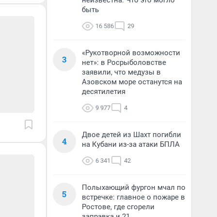
неизвестна. Что это могло
быть
16 586
29
«Рукотворной возможности
3
нет»: в Росрыболовстве
заявили, что медузы в
Азовском море останутся на
десятилетия
9 977
4
Двое детей из Шахт погибли
4
на Кубани из-за атаки БПЛА
6 341
42
Полыхающий фургон мчал по
5
встречке: главное о пожаре в
Ростове, где сгорели
заправка и 21