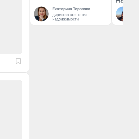
Нолана
Екатерина Торопова
Ст
директор агентства
Эк
недвижимости