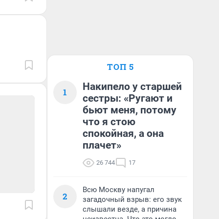
ТОП 5
Накипело у старшей
1
сестры: «Ругают и
бьют меня, потому
что я стою
спокойная, а она
плачет»
26 744
17
Всю Москву напугал
2
загадочный взрыв: его звук
слышали везде, а причина