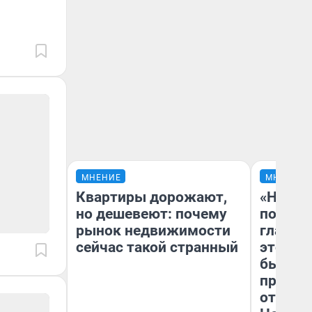
МНЕНИЕ
МНЕНИЕ
Квартиры дорожают,
«Никог
но дешевеют: почему
победи
рынок недвижимости
главны
сейчас такой странный
этого г
бьет р
прокат
отзыв 