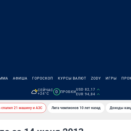
АММА
АФИША
ГОРОСКОП
КУРСЫ ВАЛЮТ
ZODY
ИГРЫ
ПРО
USD 82,17
СЕЙЧАС
0
ПРОБКИ
+24°C
EUR 94,84
спалил 21 машину и АЗС
Лига чемпионов 10 лет назад
Доходы кан