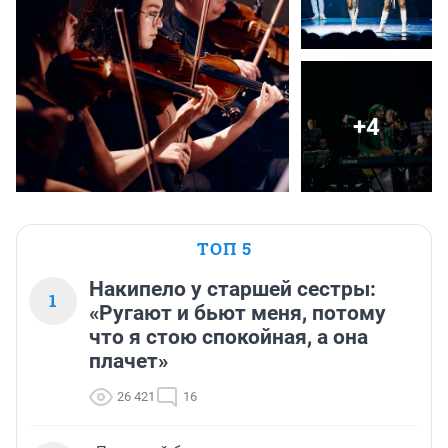
+4
ТОП 5
Накипело у старшей сестры:
1
«Ругают и бьют меня, потому
что я стою спокойная, а она
плачет»
26 421
16