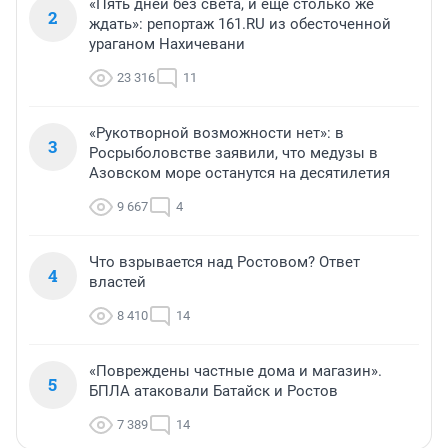
«Пять дней без света, и еще столько же
2
ждать»: репортаж 161.RU из обесточенной
ураганом Нахичевани
23 316
11
«Рукотворной возможности нет»: в
3
Росрыболовстве заявили, что медузы в
Азовском море останутся на десятилетия
9 667
4
Что взрывается над Ростовом? Ответ
4
властей
8 410
14
«Повреждены частные дома и магазин».
5
БПЛА атаковали Батайск и Ростов
7 389
14