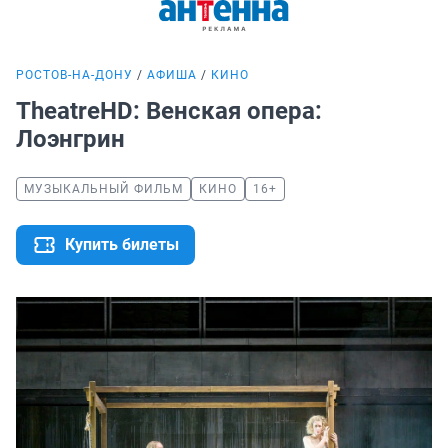
РОСТОВ-НА-ДОНУ
АФИША
КИНО
TheatreHD: Венская опера:
Лоэнгрин
МУЗЫКАЛЬНЫЙ ФИЛЬМ
КИНО
16+
Купить билеты