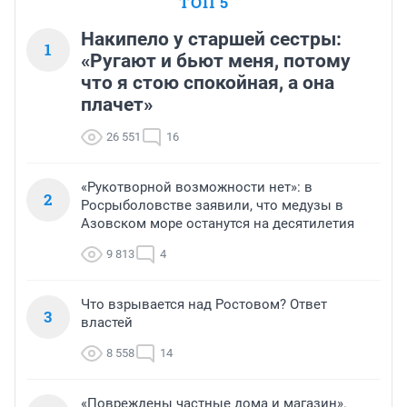
ТОП 5
Накипело у старшей сестры:
1
«Ругают и бьют меня, потому
что я стою спокойная, а она
плачет»
26 551
16
«Рукотворной возможности нет»: в
2
Росрыболовстве заявили, что медузы в
Азовском море останутся на десятилетия
9 813
4
Что взрывается над Ростовом? Ответ
3
властей
8 558
14
«Повреждены частные дома и магазин».