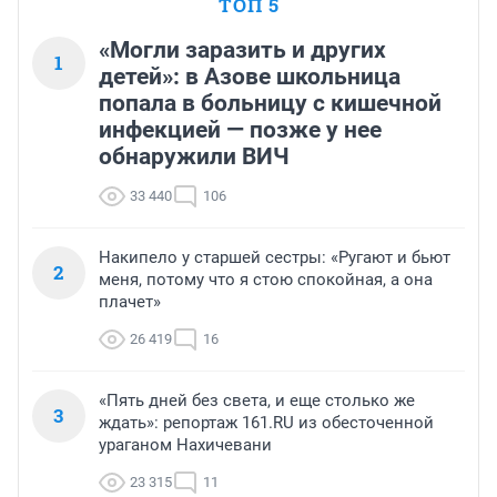
ТОП 5
«Могли заразить и других
1
детей»: в Азове школьница
попала в больницу с кишечной
инфекцией — позже у нее
обнаружили ВИЧ
33 440
106
Накипело у старшей сестры: «Ругают и бьют
2
меня, потому что я стою спокойная, а она
плачет»
26 419
16
«Пять дней без света, и еще столько же
3
ждать»: репортаж 161.RU из обесточенной
ураганом Нахичевани
23 315
11