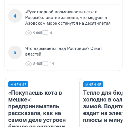
«Рукотворной возможности нет»: в
4
Росрыболовстве заявили, что медузы в
Азовском море останутся на десятилетия
9 665
4
Что взрывается над Ростовом? Ответ
5
властей
8 405
14
МНЕНИЕ
МНЕНИЕ
«Покупаешь кота в
Тепло для бюд
мешке»:
холодно в сало
предприниматель
зимой. Водител
рассказала, как на
ездит на элект
самом деле устроен
плюсы и мину
бизнес со складами