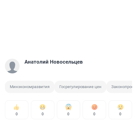
Анатолий Новосельцев
Минэкономразвития
Госрегулирование цен
Законопроек
0
0
0
0
0