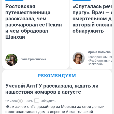
Ростовская
«Спуталась речь
путешественница
пургу». Врач — о
рассказала, чем
смертельном ди
разочаровал ее Пекин
который сложн
и чем обрадовал
обнаружить
Шанхай
Ирина Волкова
Главврач клиник
Гала Ермошкина
«Реабилитация д
Волковой»
РЕКОМЕНДУЕМ
Ученый АлтГУ рассказала, ждать ли
нашествия комаров в августе
22 часа
10 397
Обсудить
«Вам зачем он?»: дизайнер из Москвы за свои деньги
восстанавливает дом в деревне Архангельской