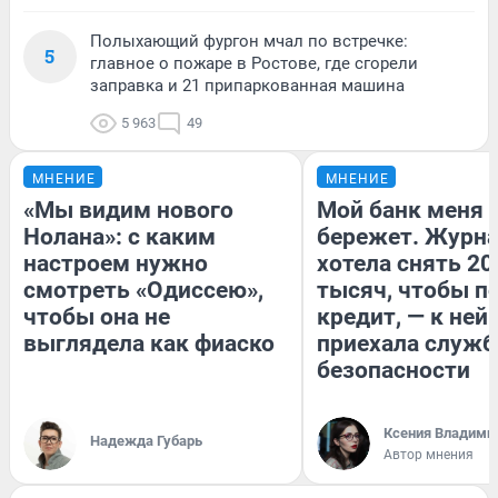
Полыхающий фургон мчал по встречке:
5
главное о пожаре в Ростове, где сгорели
заправка и 21 припаркованная машина
5 963
49
МНЕНИЕ
МНЕНИЕ
«Мы видим нового
Мой банк меня
Нолана»: с каким
бережет. Журн
настроем нужно
хотела снять 20
смотреть «Одиссею»,
тысяч, чтобы п
чтобы она не
кредит, — к ней
выглядела как фиаско
приехала служб
безопасности
Ксения Владими
Надежда Губарь
Автор мнения