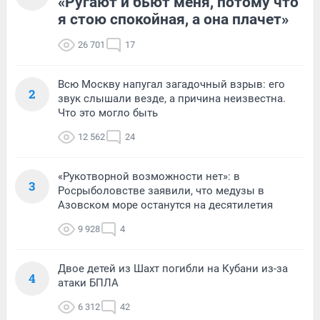
«Ругают и бьют меня, потому что
я стою спокойная, а она плачет»
26 701
17
Всю Москву напугал загадочный взрыв: его
2
звук слышали везде, а причина неизвестна.
Что это могло быть
12 562
24
«Рукотворной возможности нет»: в
3
Росрыболовстве заявили, что медузы в
Азовском море останутся на десятилетия
9 928
4
Двое детей из Шахт погибли на Кубани из-за
4
атаки БПЛА
6 312
42