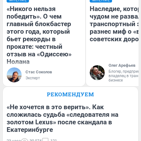
«Никого нельзя
Наследие, кото
победить». О чем
чудом не разва
главный блокбастер
транспортный э
этого года, который
разнес миф о «
бьет рекорды в
советских доро
прокате: честный
отзыв на «Одиссею»
Нолана
Олег Арефьев
Блогер, предприн
Стас Соколов
владелец в тран
Эксперт
бизнесе
РЕКОМЕНДУЕМ
«Не хочется в это верить». Как
сложилась судьба «следователя на
золотом Lexus» после скандала в
Екатеринбурге
23 часа
30 074
121