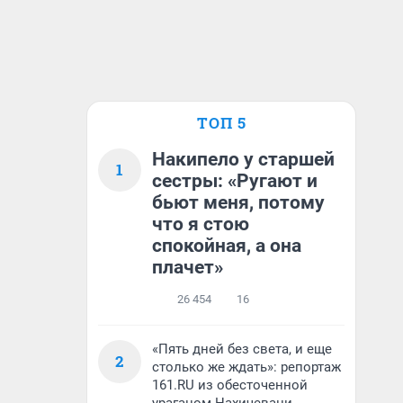
ТОП 5
Накипело у старшей
1
сестры: «Ругают и
бьют меня, потому
что я стою
спокойная, а она
плачет»
26 454
16
«Пять дней без света, и еще
2
столько же ждать»: репортаж
161.RU из обесточенной