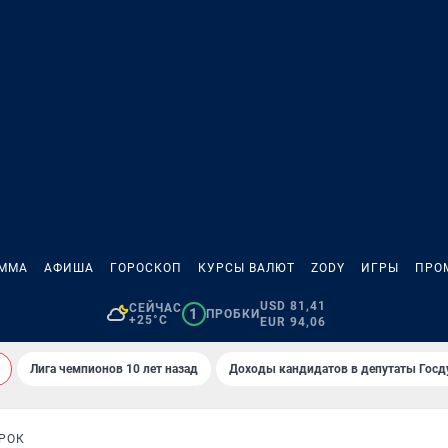
АММА
АФИША
ГОРОСКОП
КУРСЫ ВАЛЮТ
ZODY
ИГРЫ
ПРО
USD 81,41
СЕЙЧАС
1
ПРОБКИ
+25°C
EUR 94,06
Лига чемпионов 10 лет назад
Доходы кандидатов в депутаты Гос
РОК