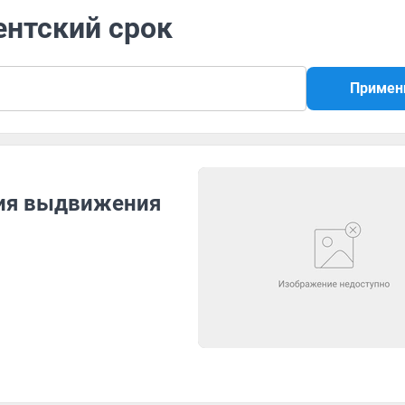
ентский срок
Примен
вия выдвижения