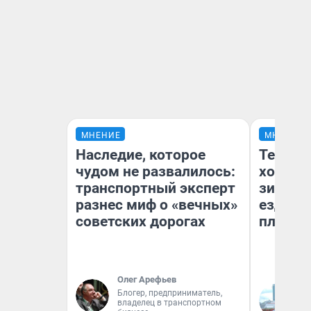
МНЕНИЕ
МНЕНИЕ
Наследие, которое
Тепло 
чудом не развалилось:
холодн
транспортный эксперт
зимой.
разнес миф о «вечных»
ездит н
советских дорогах
плюсы 
Олег Арефьев
Блогер, предприниматель,
Д
владелец в транспортном