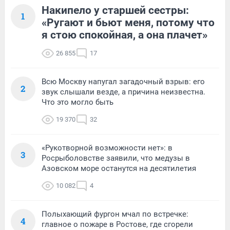
Накипело у старшей сестры:
1
«Ругают и бьют меня, потому что
я стою спокойная, а она плачет»
26 855
17
Всю Москву напугал загадочный взрыв: его
2
звук слышали везде, а причина неизвестна.
Что это могло быть
19 370
32
«Рукотворной возможности нет»: в
3
Росрыболовстве заявили, что медузы в
Азовском море останутся на десятилетия
10 082
4
Полыхающий фургон мчал по встречке:
4
главное о пожаре в Ростове, где сгорели