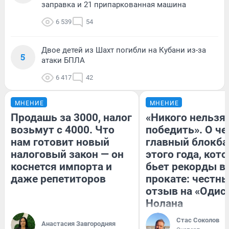
заправка и 21 припаркованная машина
6 539
54
Двое детей из Шахт погибли на Кубани из-за
5
атаки БПЛА
6 417
42
МНЕНИЕ
МНЕНИЕ
Продашь за 3000, налог
«Никого нельзя
возьмут с 4000. Что
победить». О ч
нам готовит новый
главный блокба
налоговый закон — он
этого года, кот
коснется импорта и
бьет рекорды в
даже репетиторов
прокате: честн
отзыв на «Одис
Нолана
Стас Соколов
Анастасия Завгородняя