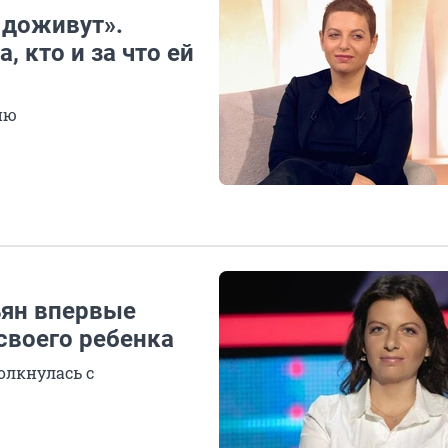
 доживут».
 кто и за что ей
ию
ьян впервые
своего ребенка
олкнулась с