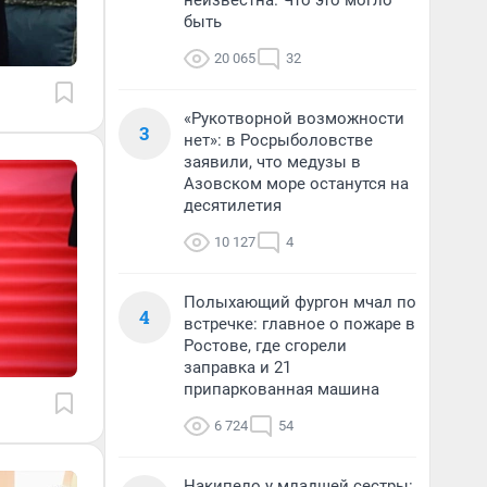
неизвестна. Что это могло
быть
20 065
32
«Рукотворной возможности
3
нет»: в Росрыболовстве
заявили, что медузы в
Азовском море останутся на
десятилетия
10 127
4
Полыхающий фургон мчал по
4
встречке: главное о пожаре в
Ростове, где сгорели
заправка и 21
припаркованная машина
6 724
54
Накипело у младшей сестры: