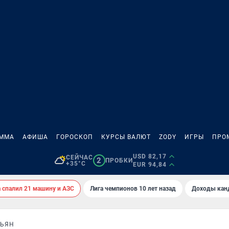
АММА
АФИША
ГОРОСКОП
КУРСЫ ВАЛЮТ
ZODY
ИГРЫ
ПРО
USD 82,17
СЕЙЧАС
2
ПРОБКИ
+35°C
EUR 94,84
спалил 21 машину и АЗС
Лига чемпионов 10 лет назад
Доходы кан
НЬЯН