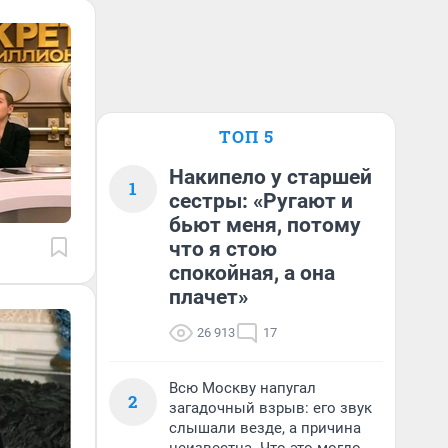
ТОП 5
Накипело у старшей
1
сестры: «Ругают и
бьют меня, потому
что я стою
спокойная, а она
плачет»
26 913
17
Всю Москву напугал
2
загадочный взрыв: его звук
слышали везде, а причина