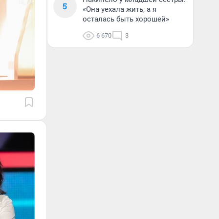
5
«Она уехала жить, а я
осталась быть хорошей»
6 670
3