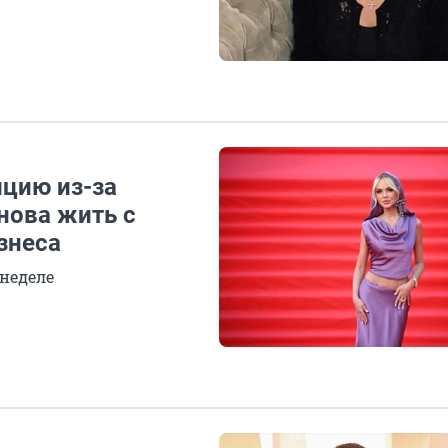
ицию из-за
нова жить с
знеса
 неделе