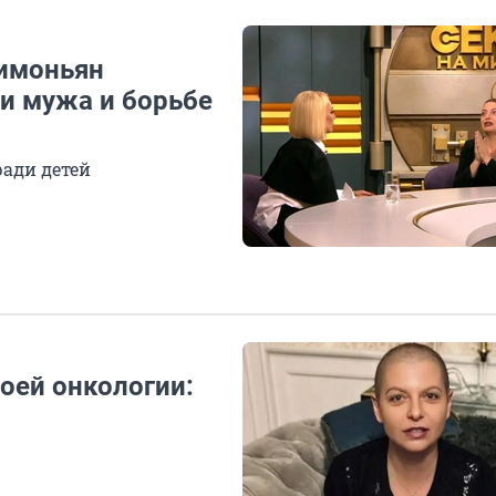
Симоньян
ти мужа и борьбе
ради детей
оей онкологии: