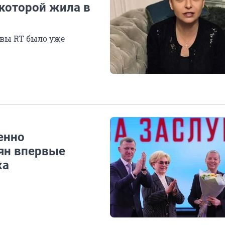
 которой жила в
авы RT было уже
енно
ян впервые
ка