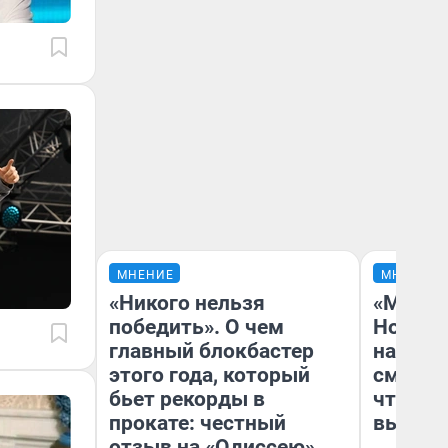
МНЕНИЕ
МНЕНИЕ
«Никого нельзя
«Мы ви
победить». О чем
Нолана
главный блокбастер
настро
этого года, который
смотре
бьет рекорды в
чтобы 
прокате: честный
выгляд
отзыв на «Одиссею»