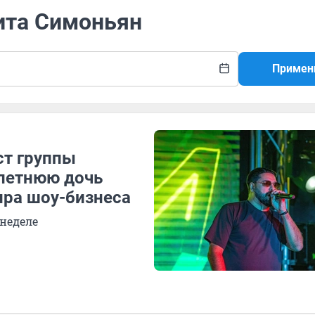
ита Симоньян
Примен
ст группы
летнюю дочь
ира шоу-бизнеса
 неделе