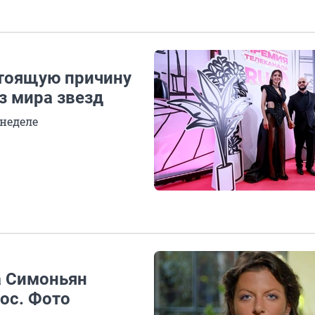
стоящую причину
з мира звезд
 неделе
а Симоньян
лос. Фото