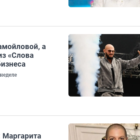
амойловой, а
из «Слова
бизнеса
 неделе
: Маргарита