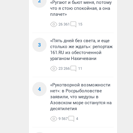
2
«Ругают и бьют меня, потому
что я стою спокойная, а она
плачет»
26 361
15
«Пять дней без света, и еще
3
столько же ждать»: репортаж
161.RU из обесточенной
ураганом Нахичевани
23 266
11
«Рукотворной возможности
4
нет»: в Росрыболовстве
заявили, что медузы в
Азовском море останутся на
десятилетия
9 567
4