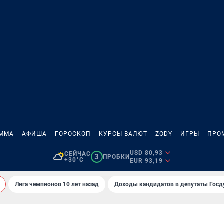
АММА
АФИША
ГОРОСКОП
КУРСЫ ВАЛЮТ
ZODY
ИГРЫ
ПРО
USD 80,93
СЕЙЧАС
3
ПРОБКИ
+30°C
EUR 93,19
Лига чемпионов 10 лет назад
Доходы кандидатов в депутаты Гос