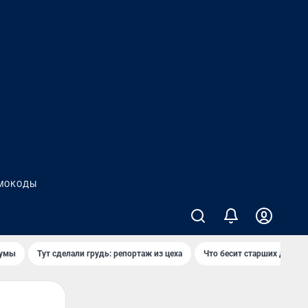
МОКОДЫ
думы
Тут сделали грудь: репортаж из цеха
Что бесит старших детей