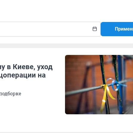
Примен
 в Киеве, уход
пецоперации на
подборке