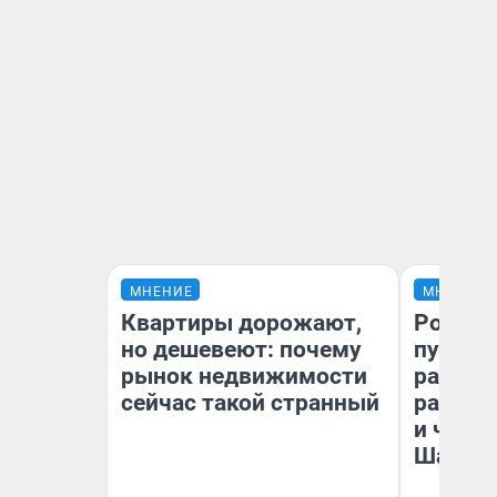
МНЕНИЕ
МНЕНИЕ
Квартиры дорожают,
Ростов
но дешевеют: почему
путеше
рынок недвижимости
расска
сейчас такой странный
разоча
и чем 
Шанха