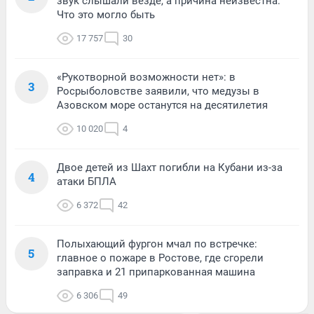
звук слышали везде, а причина неизвестна.
Что это могло быть
17 757
30
«Рукотворной возможности нет»: в
3
Росрыболовстве заявили, что медузы в
Азовском море останутся на десятилетия
10 020
4
Двое детей из Шахт погибли на Кубани из-за
4
атаки БПЛА
6 372
42
Полыхающий фургон мчал по встречке:
5
главное о пожаре в Ростове, где сгорели
заправка и 21 припаркованная машина
6 306
49