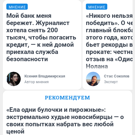
МНЕНИЕ
МНЕНИЕ
Мой банк меня
«Никого нельзя
бережет. Журналист
победить». О ч
хотела снять 200
главный блокба
тысяч, чтобы погасить
этого года, кот
кредит, — к ней домой
бьет рекорды в
приехала служба
прокате: честн
безопасности
отзыв на «Одис
Нолана
Ксения Владимирская
Стас Соколов
Автор мнения
Эксперт
РЕКОМЕНДУЕМ
«Ела одни булочки и пирожные»:
экстремально худые новосибирцы — о
своих попытках набрать вес любой
ценой