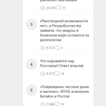
ураганом Нахичевани
23 376
11
«Рукотворной возможности
3
нет»: в Росрыболовстве
заявили, что медузы в
Азовском море останутся на
десятилетия
9 727
4
Что взрывается над
4
Ростовом? Ответ властей
8 477
14
«Повреждены частные дома
5
и магазин». БПЛА атаковали
Батайск и Ростов
7 468
14