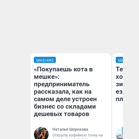
МНЕНИЕ
МНЕНИЕ
«Покупаешь кота в
Тепло 
мешке»:
холодн
предприниматель
зимой.
рассказала, как на
ездит н
самом деле устроен
плюсы 
бизнес со складами
дешевых товаров
Наталья Шорохова
Д
Открыла кофейную точку на