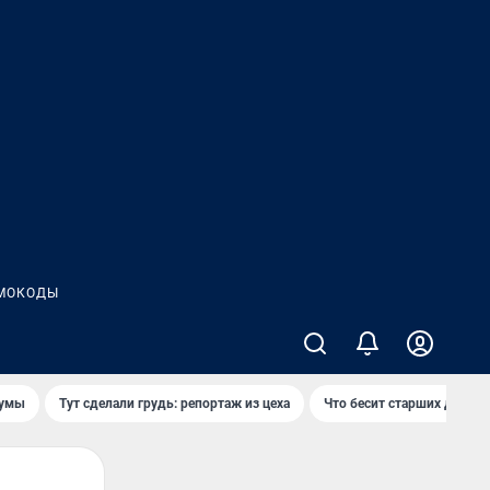
МОКОДЫ
думы
Тут сделали грудь: репортаж из цеха
Что бесит старших детей