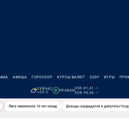
АММА
АФИША
ГОРОСКОП
КУРСЫ ВАЛЮТ
ZODY
ИГРЫ
ПРО
USD 81,41
СЕЙЧАС
0
ПРОБКИ
+24°C
EUR 94,06
Лига чемпионов 10 лет назад
Доходы кандидатов в депутаты Гос