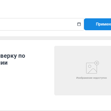
Примен
верку по
нии