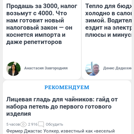
Продашь за 3000, налог
Тепло для бюдж
возьмут с 4000. Что
холодно в сало
нам готовит новый
зимой. Водитель
налоговый закон — он
ездит на электр
коснется импорта и
плюсы и минус
даже репетиторов
Анастасия Завгородняя
Денис Дедюхин
РЕКОМЕНДУЕМ
Лицевая гладь для чайников: гайд от
набора петель до первого готового
изделия
5 часов
2 916
Обсудить
Фермер Джастас Уолкер, известный как «веселый