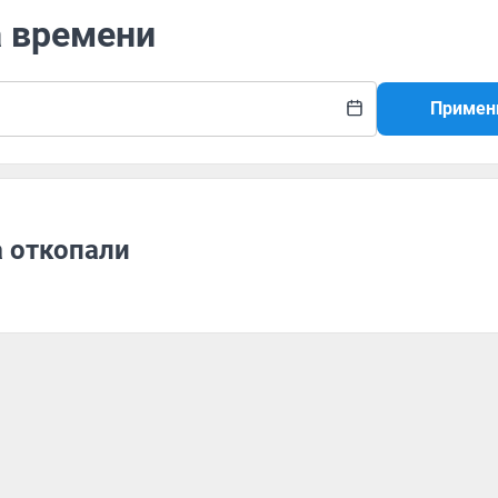
а времени
Примен
 откопали