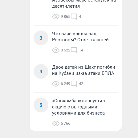
Азовском море останутся на
десятилетия
9 865
4
Что взрывается над
3
Ростовом? Ответ властей
8 622
14
Двое детей из Шахт погибли
4
на Кубани из-за атаки БПЛА
6 249
42
«Совкомбанк» запустил
5
акцию с выгодными
условиями для бизнеса
5 766