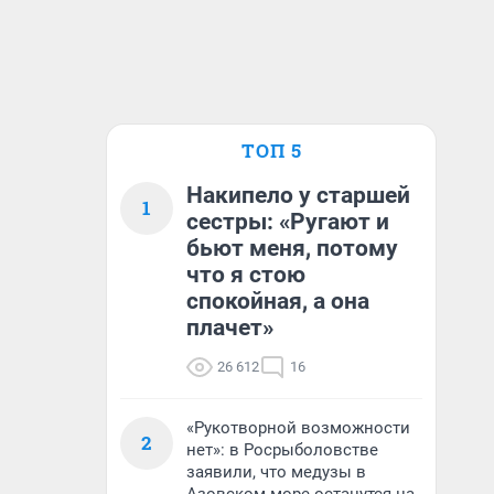
ТОП 5
Накипело у старшей
1
сестры: «Ругают и
бьют меня, потому
что я стою
спокойная, а она
плачет»
26 612
16
«Рукотворной возможности
2
нет»: в Росрыболовстве
заявили, что медузы в