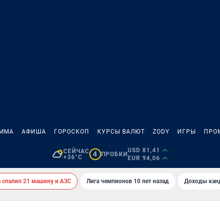
АММА
АФИША
ГОРОСКОП
КУРСЫ ВАЛЮТ
ZODY
ИГРЫ
ПРО
USD 81,41
СЕЙЧАС
4
ПРОБКИ
+36°C
EUR 94,06
спалил 21 машину и АЗС
Лига чемпионов 10 лет назад
Доходы кан