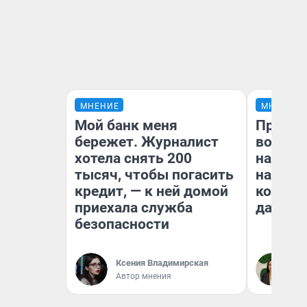
МНЕНИЕ
МНЕНИЕ
Мой банк меня
Продаш
бережет. Журналист
возьмут
хотела снять 200
нам го
тысяч, чтобы погасить
налого
кредит, — к ней домой
коснет
приехала служба
даже р
безопасности
Ксения Владимирская
Ан
Автор мнения