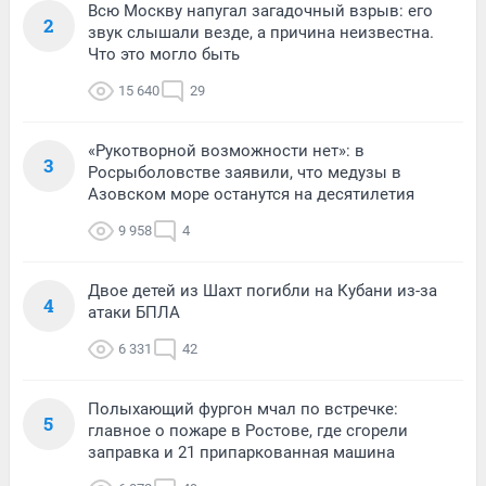
Всю Москву напугал загадочный взрыв: его
2
звук слышали везде, а причина неизвестна.
Что это могло быть
15 640
29
«Рукотворной возможности нет»: в
3
Росрыболовстве заявили, что медузы в
Азовском море останутся на десятилетия
9 958
4
Двое детей из Шахт погибли на Кубани из-за
4
атаки БПЛА
6 331
42
Полыхающий фургон мчал по встречке:
5
главное о пожаре в Ростове, где сгорели
заправка и 21 припаркованная машина