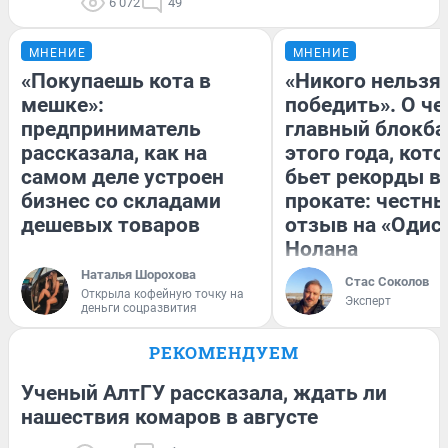
6 072
49
МНЕНИЕ
МНЕНИЕ
«Покупаешь кота в
«Никого нельзя
мешке»:
победить». О ч
предприниматель
главный блокба
рассказала, как на
этого года, кот
самом деле устроен
бьет рекорды в
бизнес со складами
прокате: честн
дешевых товаров
отзыв на «Одис
Нолана
Наталья Шорохова
Стас Соколов
Открыла кофейную точку на
Эксперт
деньги соцразвития
РЕКОМЕНДУЕМ
Ученый АлтГУ рассказала, ждать ли
нашествия комаров в августе