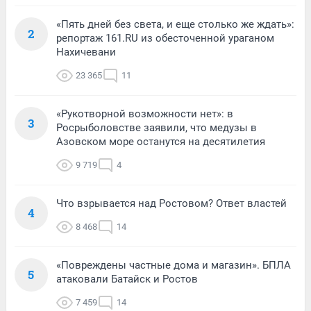
«Пять дней без света, и еще столько же ждать»:
2
репортаж 161.RU из обесточенной ураганом
Нахичевани
23 365
11
«Рукотворной возможности нет»: в
3
Росрыболовстве заявили, что медузы в
Азовском море останутся на десятилетия
9 719
4
Что взрывается над Ростовом? Ответ властей
4
8 468
14
«Повреждены частные дома и магазин». БПЛА
5
атаковали Батайск и Ростов
7 459
14