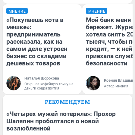
МНЕНИЕ
МНЕНИЕ
«Покупаешь кота в
Мой банк меня
мешке»:
бережет. Журн
предприниматель
хотела снять 20
рассказала, как на
тысяч, чтобы п
самом деле устроен
кредит, — к ней
бизнес со складами
приехала служб
дешевых товаров
безопасности
Наталья Шорохова
Ксения Владими
Открыла кофейную точку на
Автор мнения
деньги соцразвития
РЕКОМЕНДУЕМ
«Четырех мужей потеряла»: Прохор
Шаляпин проболтался о новой
возлюбленной