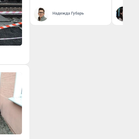
Кс
Надежда Губарь
Ав