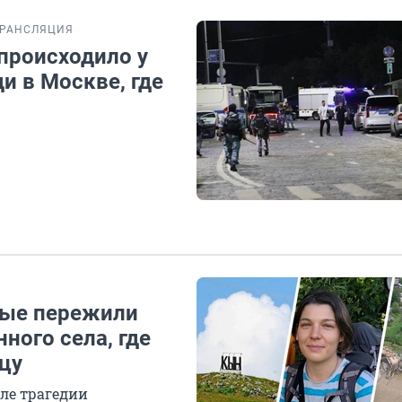
ТРАНСЛЯЦИЯ
происходило у
и в Москве, где
орые пережили
нного села, где
цу
ле трагедии