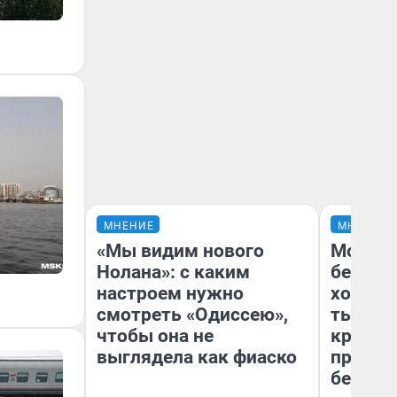
МНЕНИЕ
МНЕНИЕ
«Мы видим нового
Мой ба
Нолана»: с каким
береже
настроем нужно
хотела 
смотреть «Одиссею»,
тысяч,
чтобы она не
кредит,
выглядела как фиаско
приеха
безопа