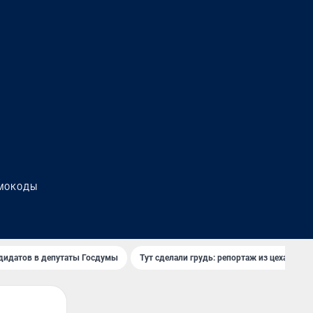
МОКОДЫ
дидатов в депутаты Госдумы
Тут сделали грудь: репортаж из цеха