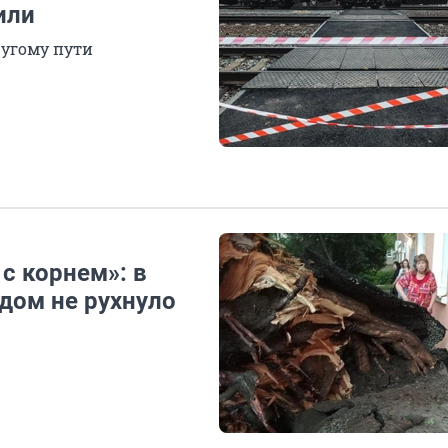
или
ругому пути
с корнем»: в
дом не рухнуло