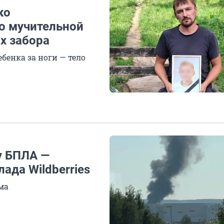
ко
 о мучительной
ах забора
бенка за ноги — тело
у БПЛА —
ада Wildberries
ма