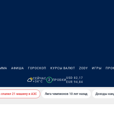
АММА
АФИША
ГОРОСКОП
КУРСЫ ВАЛЮТ
ZODY
ИГРЫ
ПРО
USD 82,17
СЕЙЧАС
2
ПРОБКИ
+34°C
EUR 94,84
спалил 21 машину и АЗС
Лига чемпионов 10 лет назад
Доходы кан