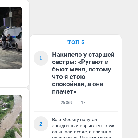
ТОП 5
Накипело у старшей
1
сестры: «Ругают и
бьют меня, потому
что я стою
спокойная, а она
плачет»
26 869
17
Всю Москву напугал
2
загадочный взрыв: его звук
слышали везде, а причина