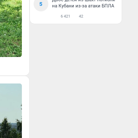
5
на Кубани из-за атаки БПЛА
6 421
42