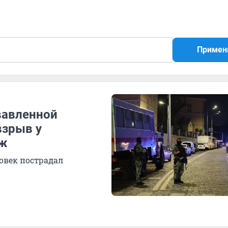
Примен
вавленной
взрыв у
аж
ловек пострадал