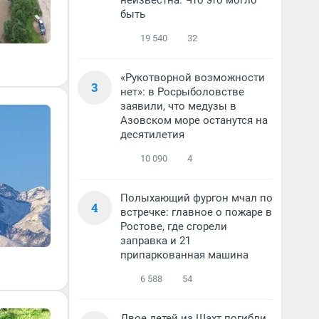
неизвестна. Что это могло
быть
19 540
32
«Рукотворной возможности
3
нет»: в Росрыболовстве
заявили, что медузы в
Азовском море останутся на
десятилетия
10 090
4
Полыхающий фургон мчал по
4
встречке: главное о пожаре в
Ростове, где сгорели
заправка и 21
припаркованная машина
6 588
54
Двое детей из Шахт погибли