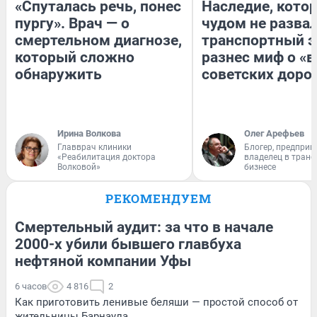
«Спуталась речь, понес
Наследие, кото
пургу». Врач — о
чудом не разва
смертельном диагнозе,
транспортный э
который сложно
разнес миф о «
обнаружить
советских доро
Ирина Волкова
Олег Арефьев
Главврач клиники
Блогер, предприн
«Реабилитация доктора
владелец в тран
Волковой»
бизнесе
РЕКОМЕНДУЕМ
Смертельный аудит: за что в начале
2000-х убили бывшего главбуха
нефтяной компании Уфы
6 часов
4 816
2
Как приготовить ленивые беляши — простой способ от
жительницы Барнаула