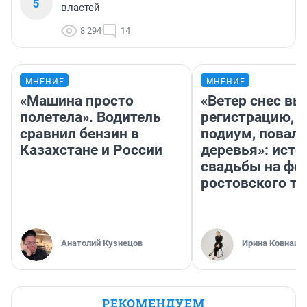
5
властей
8 294
14
МНЕНИЕ
МНЕНИЕ
«Машина просто
«Ветер снес в
полетела». Водитель
регистрацию, 
сравнил бензин в
подиум, повал
Казахстане и России
деревья»: исто
свадьбы на фо
ростовского т
Анатолий Кузнецов
Ирина Ковнацк
РЕКОМЕНДУЕМ