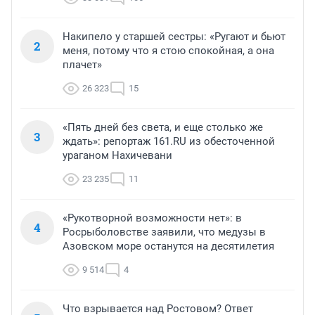
Накипело у старшей сестры: «Ругают и бьют
2
меня, потому что я стою спокойная, а она
плачет»
26 323
15
«Пять дней без света, и еще столько же
3
ждать»: репортаж 161.RU из обесточенной
ураганом Нахичевани
23 235
11
«Рукотворной возможности нет»: в
4
Росрыболовстве заявили, что медузы в
Азовском море останутся на десятилетия
9 514
4
Что взрывается над Ростовом? Ответ