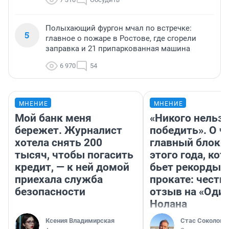
Полыхающий фургон мчал по встречке:
5
главное о пожаре в Ростове, где сгорели
заправка и 21 припаркованная машина
6 970
54
МНЕНИЕ
МНЕНИЕ
Мой банк меня
«Никого нельз
бережет. Журналист
победить». О ч
хотела снять 200
главный блокб
тысяч, чтобы погасить
этого года, ко
кредит, — к ней домой
бьет рекорды 
приехала служба
прокате: честн
безопасности
отзыв на «Оди
Нолана
Ксения Владимирская
Стас Соколов