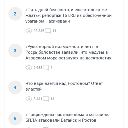
«Пять дней без света, и еще столько же
2
ждать»: репортаж 161.RU из обесточенной
ураганом Нахичевани
23 346
11
«Рукотворной возможности нет»: в
3
Росрыболовстве заявили, что медузы в
Азовском море останутся на десятилетия
9 688
4
Что взрывается над Ростовом? Ответ
4
властей
8 441
14
«Повреждены частные дома и магазин».
5
БПЛА атаковали Батайск и Ростов