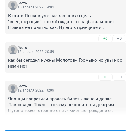
Гость
16 апреля 2022, 14:02
К стати Песков уже назвал новую цель 
"спецоперации"- «освобождать от нацбатальонов» 
Правда не понятно как. Ну это в принципе и 
неважно., главное сказать. Подробности (загорелось, 
+0
–0
взорвали, обстреляли и т.д это не важно) а то еще 
начнут уточнять чем, как так можно и не отмазаться.
Гость
12 апреля 2022, 20:59
как бы сегодня нужны Молотов-- Громыко но увы их с 
нами нет
+0
–0
Гость
12 апреля 2022, 10:09
Японцы запретили продать билеты жене и дочке 
Лаврова до Токио -- почему не понятно и дочерям 
Путина тоже-- странно они ж мирные граждане с 
автоматом как сын Лукашенко Коля не бегали по 
+0
–0
городу