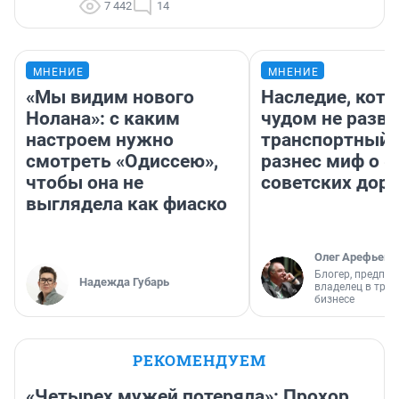
7 442
14
МНЕНИЕ
МНЕНИЕ
«Мы видим нового
Наследие, кото
Нолана»: с каким
чудом не разва
настроем нужно
транспортный 
смотреть «Одиссею»,
разнес миф о 
чтобы она не
советских доро
выглядела как фиаско
Олег Арефьев
Блогер, предпри
Надежда Губарь
владелец в тра
бизнесе
РЕКОМЕНДУЕМ
«Четырех мужей потеряла»: Прохор