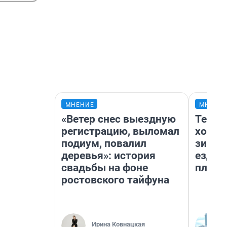
МНЕНИЕ
МНЕНИ
«Ветер снес выездную
Тепло
регистрацию, выломал
холод
подиум, повалил
зимой
деревья»: история
ездит
свадьбы на фоне
плюсы
ростовского тайфуна
Ирина Ковнацкая