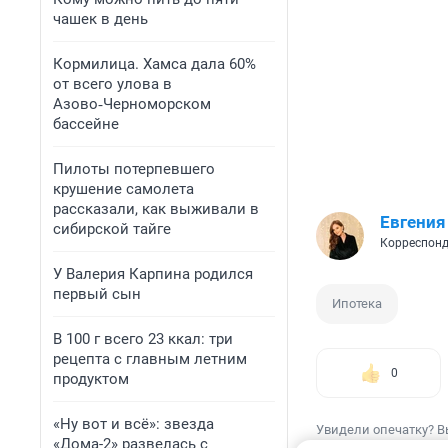
чашек в день
Кормилица. Хамса дала 60%
от всего улова в
Азово‑Черноморском
бассейне
Пилоты потерпевшего
крушение самолета
рассказали, как выживали в
Евгения
сибирской тайге
Корреспонд
У Валерия Карпина родился
первый сын
Ипотека
В 100 г всего 23 ккал: три
рецепта с главным летним
0
продуктом
«Ну вот и всё»: звезда
Увидели опечатку? В
«Дома-2» развелась с