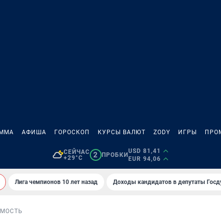
АММА
АФИША
ГОРОСКОП
КУРСЫ ВАЛЮТ
ZODY
ИГРЫ
ПРО
USD 81,41
СЕЙЧАС
2
ПРОБКИ
+29°C
EUR 94,06
Лига чемпионов 10 лет назад
Доходы кандидатов в депутаты Гос
МОСТЬ