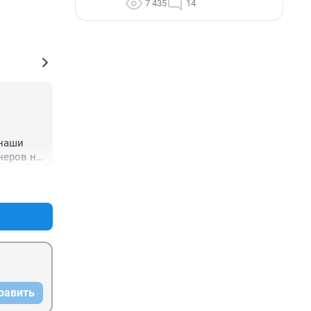
7 435
14
наши 
еров на 
+0
–0
равить