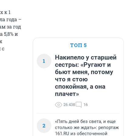
 к 1
ла года –
м за год
а 5,8% и
х
ТОП 5
 с
Накипело у старшей
1
сестры: «Ругают и
бьют меня, потому
что я стою
спокойная, а она
плачет»
26 438
16
«Пять дней без света, и еще
2
столько же ждать»: репортаж
161.RU из обесточенной