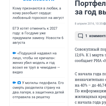
Портфел
Кому признаются в любви, а
за год в
кому разобьют сердце:
любовный гороскоп на август
8 апреля 2016, 10:35
ЕГЭ хотят отменить к 2027
году: в Госдуме уже
1
коммент
придумали замену. Новости 6
августа
Совокупный пор
«Подушкой надавил на
12,6%. К 1 марта
лицо, чтобы не кричала»:
сообщает РИА «
жених убил модель и год
возил ее труп в чемодане —
видео
С начала года 
незначительно 
У могилы педофила. Его
на 40% – до 46,7
смерть разделила страну на
По информации 
два лагеря, а защитника детей
жилищных креди
отправила за решетку
с начала года 