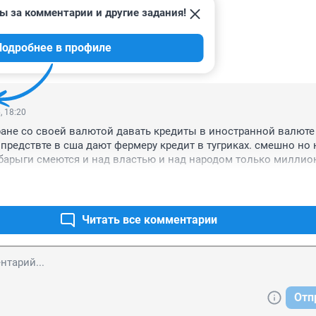
ы за комментарии и другие задания!
Подробнее в профиле
ИИ
1
, 18:20
ране со своей валютой давать кредиты в иностранной валюте 
предствте в сша дают фермеру кредит в тугриках. смешно но 
арыги смеются и над властью и над народом только миллион
 стране с каждым годом больше а масква их покрывает.
Читать все комментарии
Отп