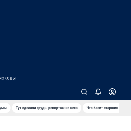
МОКОДЫ
думы
Тут сделали грудь: репортаж из цеха
Что бесит старших детей