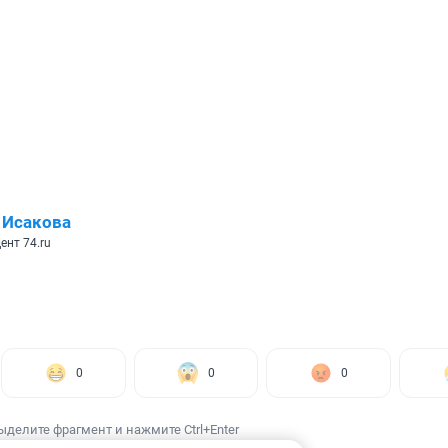
 Исакова
ент 74.ru
0
0
0
ыделите фрагмент и нажмите Ctrl+Enter