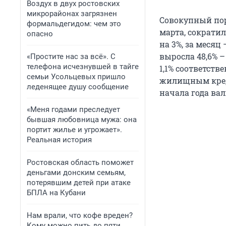
Воздух в двух ростовских
микрорайонах загрязнен
Совокупный по
формальдегидом: чем это
марта, сократилс
опасно
на 3%, за меся
выросла 48,6% –
«Простите нас за всё». С
телефона исчезнувшей в тайге
1,1% соответст
семьи Усольцевых пришло
жилищным креди
леденящее душу сообщение
начала года ва
«Меня годами преследует
бывшая любовница мужа: она
портит жилье и угрожает».
Реальная история
Ростовская область поможет
деньгами донским семьям,
потерявшим детей при атаке
БПЛА на Кубани
Нам врали, что кофе вреден?
Кому можно пить до пяти