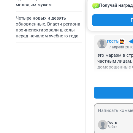
молодым мужем
Получай наград
Четыре новых и девять
обновленных. Власти региона
КОММЕНТАР
проинспектировали школы
перед началом учебного года
ГОСТЪ
17 апреля 2016
это маразм в ст
частным лицам. 
доморощенные б
нищите народа в
Гость
Войти