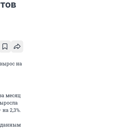
тов
вырос на
за месяц
выросла
 на 2,3%.
выданным