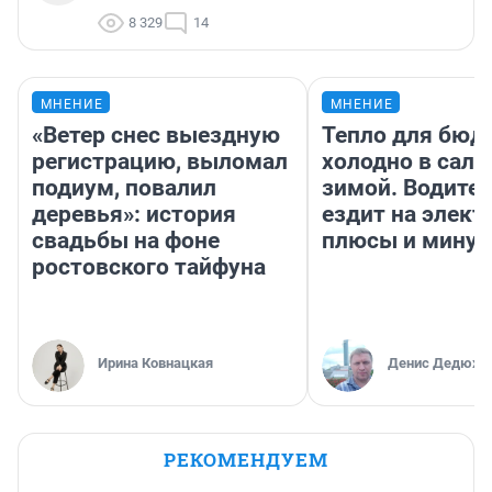
8 329
14
МНЕНИЕ
МНЕНИЕ
«Ветер снес выездную
Тепло для бюд
регистрацию, выломал
холодно в сало
подиум, повалил
зимой. Водител
деревья»: история
ездит на элект
свадьбы на фоне
плюсы и мину
ростовского тайфуна
Ирина Ковнацкая
Денис Дедюхи
РЕКОМЕНДУЕМ