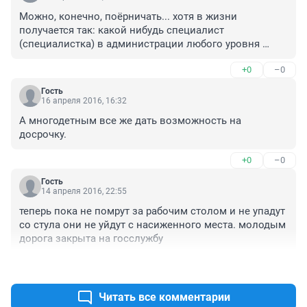
Можно, конечно, поёрничать... хотя в жизни 
получается так: какой нибудь специалист 
(специалистка) в администрации любого уровня 
дорабатывает до пенсии, оформляет пенсию и 
+0
–0
продолжает работать на том же самом месте ещё 
премного лет... вышла на пенсию, так и сиди на 
Гость
пенсии, а то получается большое лукавство-пенсия 14 
16 апреля 2016, 16:32
тысяч становится прибавкой к зарплате в 70 тысяч... 
А многодетным все же дать возможность на 
прям, как у Печкина: жизнь только начинается!.. хотя 
досрочку.
не только о женщинах речь, о мужчинах тоже... я не от 
зависти-я за справедливость!
+0
–0
Гость
14 апреля 2016, 22:55
теперь пока не помрут за рабочим столом и не упадут 
со стула они не уйдут с насиженного места. молодым 
дорога закрыта на госслужбу
+2
–0
Читать все комментарии