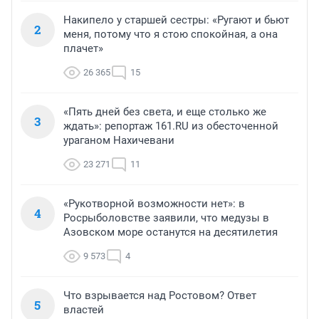
Накипело у старшей сестры: «Ругают и бьют
2
меня, потому что я стою спокойная, а она
плачет»
26 365
15
«Пять дней без света, и еще столько же
3
ждать»: репортаж 161.RU из обесточенной
ураганом Нахичевани
23 271
11
«Рукотворной возможности нет»: в
4
Росрыболовстве заявили, что медузы в
Азовском море останутся на десятилетия
9 573
4
Что взрывается над Ростовом? Ответ
5
властей