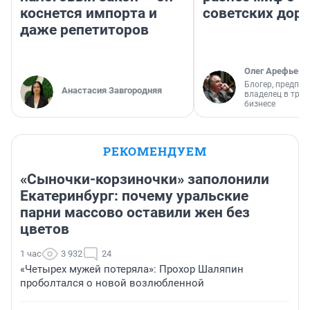
коснется импорта и
советских доро
даже репетиторов
Олег Арефьев
Блогер, предпри
Анастасия Завгородняя
владелец в тра
бизнесе
РЕКОМЕНДУЕМ
«Сыночки-корзиночки» заполонили
Екатеринбург: почему уральские
парни массово оставили жен без
цветов
1 час
3 932
24
«Четырех мужей потеряла»: Прохор Шаляпин
проболтался о новой возлюбленной