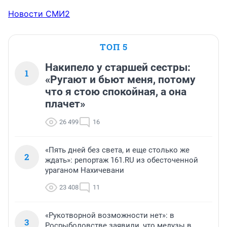
Новости СМИ2
ТОП 5
Накипело у старшей сестры:
1
«Ругают и бьют меня, потому
что я стою спокойная, а она
плачет»
26 499
16
«Пять дней без света, и еще столько же
2
ждать»: репортаж 161.RU из обесточенной
ураганом Нахичевани
23 408
11
«Рукотворной возможности нет»: в
3
Росрыболовстве заявили, что медузы в