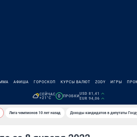
АММА
АФИША
ГОРОСКОП
КУРСЫ ВАЛЮТ
ZODY
ИГРЫ
ПРО
USD 81,41
СЕЙЧАС
0
ПРОБКИ
+21°C
EUR 94,06
Лига чемпионов 10 лет назад
Доходы кандидатов в депутаты Гос