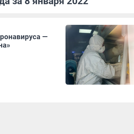
да за 8 января 2022
ронавируса —
на»