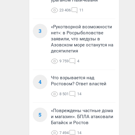
ураганом Нахичевани
23 406
11
«Рукотворной возможности
3
нет»: в Росрыболовстве
заявили, что медузы в
Азовском море останутся на
десятилетия
9 759
4
Что взрывается над
4
Ростовом? Ответ властей
8 501
14
«Повреждены частные дома
5
и магазин». БПЛА атаковали
Батайск и Ростов
7 494
14