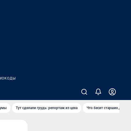
МОКОДЫ
думы
Тут сделали грудь: репортаж из цеха
Что бесит старших детей