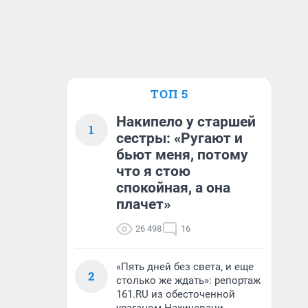
ТОП 5
Накипело у старшей
1
сестры: «Ругают и
бьют меня, потому
что я стою
спокойная, а она
плачет»
26 498
16
«Пять дней без света, и еще
2
столько же ждать»: репортаж
161.RU из обесточенной