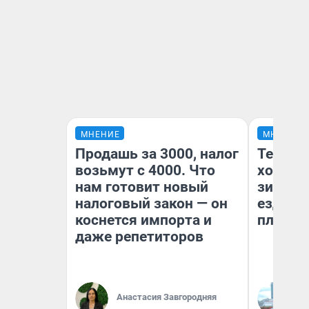
МНЕНИЕ
МНЕНИЕ
Продашь за 3000, налог
Тепло 
возьмут с 4000. Что
холодн
нам готовит новый
зимой.
налоговый закон — он
ездит н
коснется импорта и
плюсы 
даже репетиторов
Анастасия Завгородняя
Д