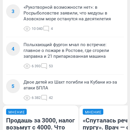
«Рукотворной возможности нет»: в
3
Росрыболовстве заявили, что медузы в
Азовском море останутся на десятилетия
10 040
4
Полыхающий фургон мчал по встречке:
4
главное о пожаре в Ростове, где сгорели
заправка и 21 припаркованная машина
6 393
53
Двое детей из Шахт погибли на Кубани из-за
5
атаки БПЛА
6 382
42
МНЕНИЕ
МНЕНИЕ
Продашь за 3000, налог
«Спуталась речь
возьмут с 4000. Что
пургу». Врач — о