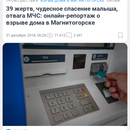
ПРОИСШЕСТВИЯ
ВЗРЫВ ДОМА В МАГНИТОГОРСКЕ
ОНЛАЙН-Т
39 жертв, чудесное спасение малыша,
отвага МЧС: онлайн-репортаж о
взрыве дома в Магнитогорске
31 декабря, 2018, 06:26
71 612
2 341