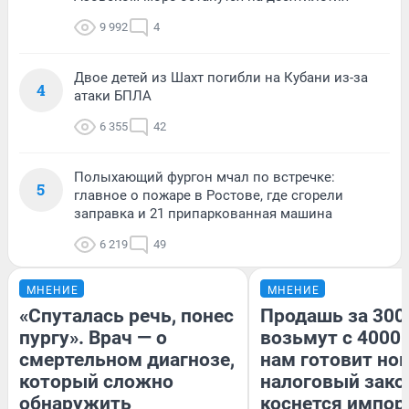
9 992
4
Двое детей из Шахт погибли на Кубани из-за
4
атаки БПЛА
6 355
42
Полыхающий фургон мчал по встречке:
5
главное о пожаре в Ростове, где сгорели
заправка и 21 припаркованная машина
6 219
49
МНЕНИЕ
МНЕНИЕ
«Спуталась речь, понес
Продашь за 3000
пургу». Врач — о
возьмут с 4000.
смертельном диагнозе,
нам готовит но
который сложно
налоговый зако
обнаружить
коснется импор