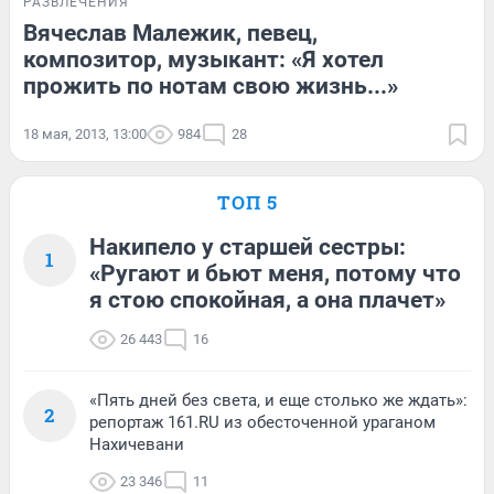
РАЗВЛЕЧЕНИЯ
Вячеслав Малежик, певец,
композитор, музыкант: «Я хотел
прожить по нотам свою жизнь...»
18 мая, 2013, 13:00
984
28
ТОП 5
Накипело у старшей сестры:
1
«Ругают и бьют меня, потому что
я стою спокойная, а она плачет»
26 443
16
«Пять дней без света, и еще столько же ждать»:
2
репортаж 161.RU из обесточенной ураганом
Нахичевани
23 346
11