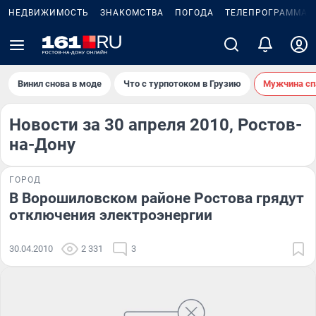
НЕДВИЖИМОСТЬ
ЗНАКОМСТВА
ПОГОДА
ТЕЛЕПРОГРАММА
Винил снова в моде
Что с турпотоком в Грузию
Мужчина сп
Новости за 30 апреля 2010, Ростов-
на-Дону
ГОРОД
В Ворошиловском районе Ростова грядут
отключения электроэнергии
30.04.2010
2 331
3