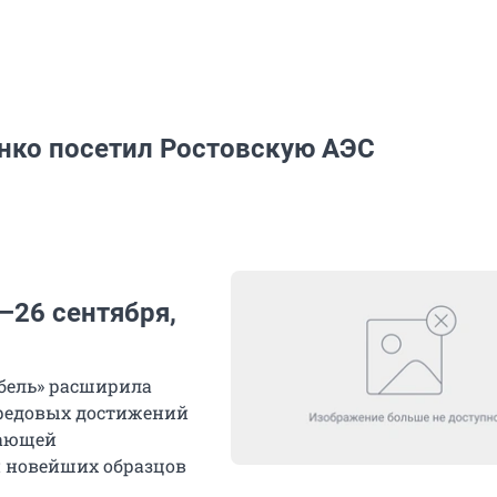
енко посетил Ростовскую АЭС
–26 сентября,
ебель» расширила
редовых достижений
вающей
 новейших образцов