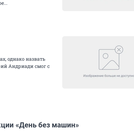
...
ах, однако назвать
рий Андриади смог с
кции «День без машин»