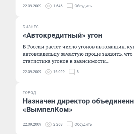
22.09.2009
1 646
Обсудить
БИЗНЕС
«Автокредитный» угон
В России растет число угонов автомашин, к
автовладельцу зачастую проще заявить, что
статистика угонов в зависимости...
22.09.2009
16 029
8
ГОРОД
Назначен директор объединенн
«ВымпелКом»
22.09.2009
2 263
Обсудить