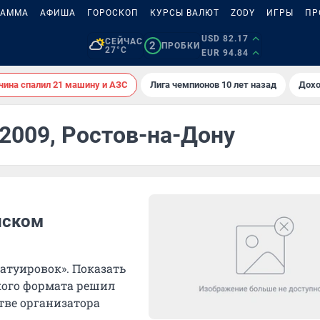
РАММА
АФИША
ГОРОСКОП
КУРСЫ ВАЛЮТ
ZODY
ИГРЫ
ПР
USD 82.17
СЕЙЧАС
2
ПРОБКИ
27°C
EUR 94.84
ина спалил 21 машину и АЗС
Лига чемпионов 10 лет назад
Дохо
 2009, Ростов-на-Дону
йском
татуировок». Показать
кого формата решил
тве организатора