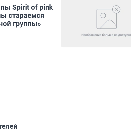
ы Spirit of pink
 мы стараемся
рной группы»
телей