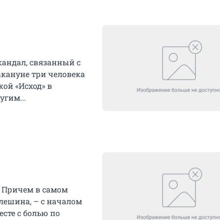
кандал, связанный с
акануне три человека
ой «Исход» в
гим...
. Причем в самом
лешина, – с началом
есте с болью по