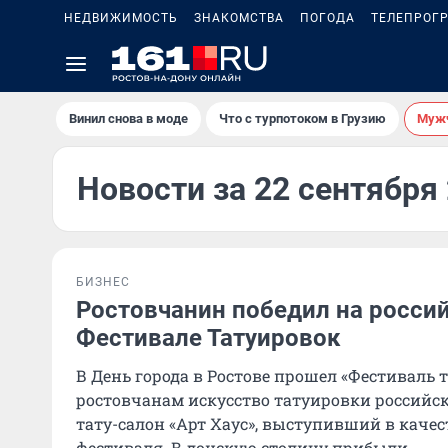
НЕДВИЖИМОСТЬ
ЗНАКОМСТВА
ПОГОДА
ТЕЛЕПРОГ
Винил снова в моде
Что с турпотоком в Грузию
Мужч
Новости за 22 сентября
БИЗНЕС
Ростовчанин победил на росси
Фестивале Татуировок
В День города в Ростове прошел «Фестиваль 
ростовчанам искусство татуировки российс
тату-салон «Арт Хаус», выступивший в качес
фестиваля. В донскую столицу прибыли...