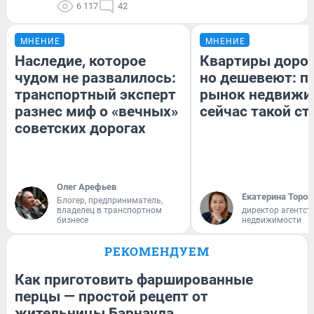
6 117
42
МНЕНИЕ
МНЕНИЕ
Наследие, которое
Квартиры доро
чудом не развалилось:
но дешевеют: п
транспортный эксперт
рынок недвижи
разнес миф о «вечных»
сейчас такой с
советских дорогах
Олег Арефьев
Екатерина Тороп
Блогер, предприниматель,
владелец в транспортном
директор агентст
бизнесе
недвижимости
РЕКОМЕНДУЕМ
Как приготовить фаршированные
перцы — простой рецепт от
жительницы Барнаула