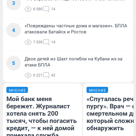
3
8 580
14
«Повреждены частные дома и магазин». БПЛА
4
атаковали Батайск и Ростов
7 559
14
Двое детей из Шахт погибли на Кубани из-за
5
атаки БПЛА
6 221
42
МНЕНИЕ
МНЕНИЕ
Мой банк меня
«Спуталась речь
бережет. Журналист
пургу». Врач — о
хотела снять 200
смертельном ди
тысяч, чтобы погасить
который сложн
кредит, — к ней домой
обнаружить
приехала служба