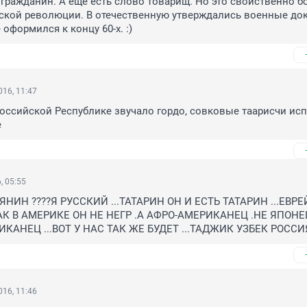
 гражданин. А еще есть слово товарищ. Но это свойственно б
ской революции. В отечественную утверждались военные док
оформился к концу 60-х. :)
16, 11:47
оссийской Республике звучало гордо, совковые таарисчи исп
е
, 05:55
НИН ????Я РУССКИЙ ...ТАТАРИН ОН И ЕСТЬ ТАТАРИН ...ЕВРЕЙ
КАК В АМЕРИКЕ ОН НЕ НЕГР .А АФРО-АМЕРИКАНЕЦ .НЕ ЯПОНЕЦ
КАНЕЦ ...ВОТ У НАС ТАК ЖЕ БУДЕТ ...ТАДЖИК УЗБЕК РОСС
16, 11:46