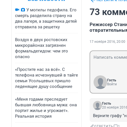
ПЕРЕЙТИ К ПУ
73 комм
У могилы педофила. Его
смерть разделила страну на
два лагеря, а защитника детей
Режиссер Стани
отправила за решетку
отвратительны
Воздух в двух ростовских
17 ноября 2016, 20:00
микрорайонах загрязнен
формальдегидом: чем это
опасно
«Простите нас за всё». С
телефона исчезнувшей в тайге
семьи Усольцевых пришло
Гость
Войти
леденящее душу сообщение
«Меня годами преследует
Гость
бывшая любовница мужа: она
20 ноября 2016
портит жилье и угрожает».
Верните графу "
Реальная история
ОТВЕТИТЬ
1