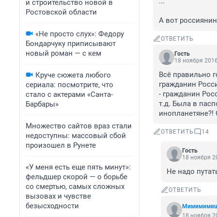
...

и строительство новой в
Ростовской области
А вот россиянин
«Не просто слух»: Федору
ОТВЕТИТЬ
Бондарчуку приписывают
новый роман — с кем
Гость
18 ноября 2016
Всё правильно г
Круче сюжета любого
гражданин Росси
сериала: посмотрите, что
- гражданин Рос
стало с актерами «Санта-
т.д. Была в пасп
Барбары»
инопланетяне?! 
Множество сайтов враз стали
ОТВЕТИТЬ
14
недоступны: массовый сбой
произошел в Рунете
Гость
18 ноября 20
«У меня есть еще пять минут»:
Не надо путат
фельдшер скорой — о борьбе
со смертью, самых сложных
ОТВЕТИТЬ
вызовах и чувстве
безысходности
Мимимими
18 ноября 20