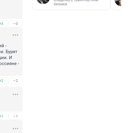
владелец в транспортном
бизнесе
+3
–0
 - 
. Бурят 
ии. И 
ссияне - 
+2
–2
+1
–1