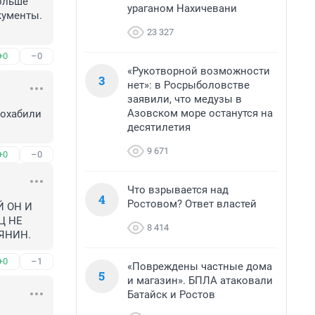
ольше 
ураганом Нахичевани
ументы. 
23 327
+0
–0
«Рукотворной возможности
3
нет»: в Росрыболовстве
заявили, что медузы в
Азовском море останутся на
охабили 
десятилетия
9 671
+0
–0
Что взрывается над
4
Ростовом? Ответ властей
 ОН И 
 НЕ 
8 414
ИЯНИН.
+0
–1
«Повреждены частные дома
5
и магазин». БПЛА атаковали
Батайск и Ростов