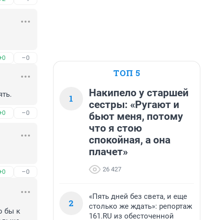
+0
–0
ТОП 5
Накипело у старшей
ять.
1
сестры: «Ругают и
+0
–0
бьют меня, потому
что я стою
спокойная, а она
плачет»
26 427
+0
–0
«Пять дней без света, и еще
2
столько же ждать»: репортаж
 бы к 
161.RU из обесточенной