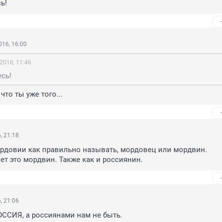
ь!
16, 16:00
2016, 11:46
усь!
что ты уже того...
, 21:18
рдовии как правильно называть, мордовец или мордвин. 
т это мордвин. Также как и россиянин.
, 21:06
ОССИЯ, а россиянами нам не быть.