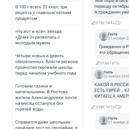
тебе обратились
периоду октябрь
В 100 г всего 23 ккал: три
А гражданин уже 
рецепта с главным летним
продуктом
ОТВЕТИТЬ
1
«Ну вот и всё»: звезда
Гость
«Дома-2» развелась с
21 ноября 20
молодым мужем
Гражданин в Р
это обращени
Четыре новых и девять
обновленных. Власти региона
ОТВЕТИТЬ
проинспектировали школы
Гость
перед началом учебного года
20 ноября 2016
КАКОЙ Я РОССИЯ
Готовим тазики и
ЕСТЬ ЕВРЕЙ ...
кипятильники. В Ростове
КИТАЕЦ А АМЕРИ
жители Александровки почти
на месяц останутся без
ОТВЕТИТЬ
2
горячей воды
Гость
Справится даже школьник:
21 ноября 20
пройдите тест по географии, в