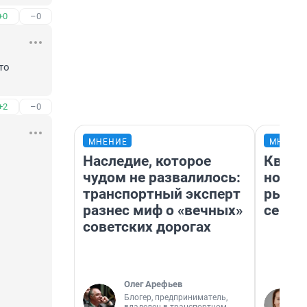
+0
–0
о 
+2
–0
МНЕНИЕ
МНЕНИ
Наследие, которое
Кварт
чудом не развалилось:
но де
транспортный эксперт
рынок
разнес миф о «вечных»
сейча
советских дорогах
Олег Арефьев
Блогер, предприниматель,