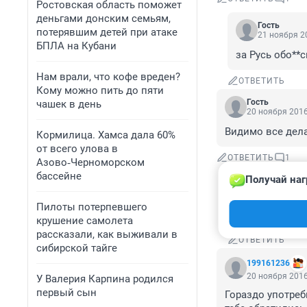
Ростовская область поможет
деньгами донским семьям,
Гость
потерявшим детей при атаке
21 ноября 20
БПЛА на Кубани
за Русь обо**с
Нам врали, что кофе вреден?
ОТВЕТИТЬ
Кому можно пить до пяти
Гость
чашек в день
20 ноября 2016
Видимо все дела
Кормилица. Хамса дала 60%
от всего улова в
ОТВЕТИТЬ
1
Азово‑Черноморском
бассейне
Получай наг
Гость
21 ноября 20
Пилоты потерпевшего
другие дела т
крушение самолета
рассказали, как выживали в
ОТВЕТИТЬ
сибирской тайге
199161236
20 ноября 2016
У Валерия Карпина родился
первый сын
Гораздо употреб