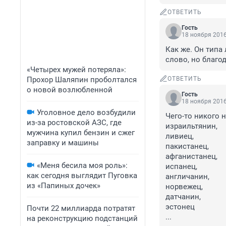
ОТВЕТИТЬ
Гость
18 ноября 2016
Как же. Он типа
слово, но благод
«Четырех мужей потеряла»:
Прохор Шаляпин проболтался
ОТВЕТИТЬ
о новой возлюбленной
Гость
18 ноября 2016
Уголовное дело возбудили
Чего-то никого 
из-за ростовской АЗС, где
израильтянин,

мужчина купил бензин и сжег
ливиец,

заправку и машины
пакистанец,

афганистанец,

«Меня бесила моя роль»:
испанец,

как сегодня выглядит Пуговка
англичанин,

из «Папиных дочек»
норвежец,

датчанин,

эстонец

Почти 22 миллиарда потратят
...

на реконструкцию подстанций