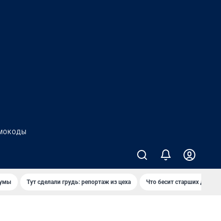
МОКОДЫ
думы
Тут сделали грудь: репортаж из цеха
Что бесит старших детей