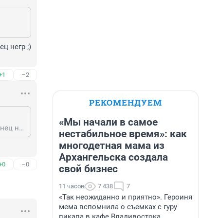
 негр ;) 
+1
–2
РЕКОМЕНДУЕМ
«Мы начали в самое
Это Американцам говори =) Или Французам или кому ещё там. Ах да, Британец негр ;) сейчас это НОРМА.
нестабильное время»: как
многодетная мама из
Архангельска создала
+0
–0
свой бизнес
11 часов
7 438
7
«Так неожиданно и приятно». Героиня
мема вспомнила о съемках с гуру
пикапа в кафе Владивостока