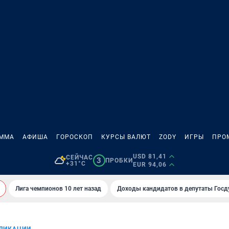
АММА
АФИША
ГОРОСКОП
КУРСЫ ВАЛЮТ
ZODY
ИГРЫ
ПРО
USD 81,41
СЕЙЧАС
3
ПРОБКИ
+31°C
EUR 94,06
Лига чемпионов 10 лет назад
Доходы кандидатов в депутаты Гос