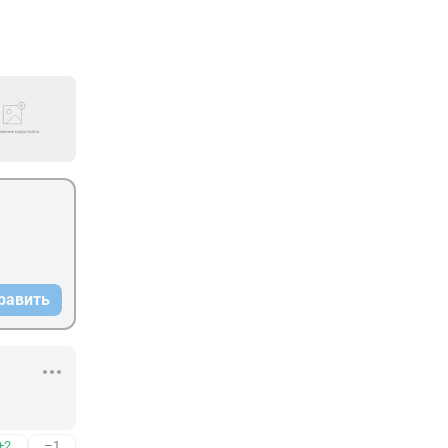
равить
+2
–1