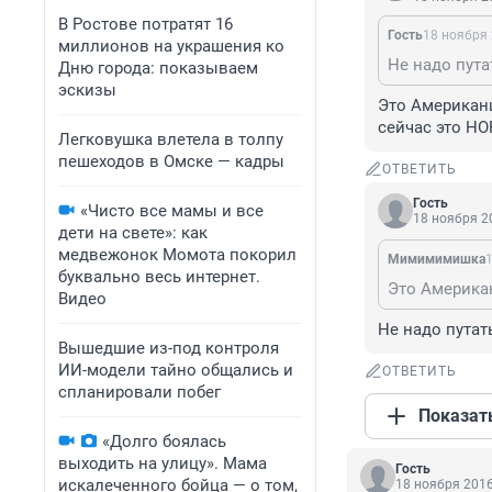
В Ростове потратят 16
Гость
18 ноября 
миллионов на украшения ко
Не надо пута
Дню города: показываем
эскизы
Это Американц
сейчас это Н
Легковушка влетела в толпу
пешеходов в Омске — кадры
ОТВЕТИТЬ
Гость
«Чисто все мамы и все
18 ноября 20
дети на свете»: как
медвежонок Момота покорил
Мимимимишка
1
буквально весь интернет.
Видео
Не надо путат
Вышедшие из-под контроля
ИИ-модели тайно общались и
ОТВЕТИТЬ
спланировали побег
Показат
«Долго боялась
выходить на улицу». Мама
Гость
искалеченного бойца — о том,
18 ноября 2016