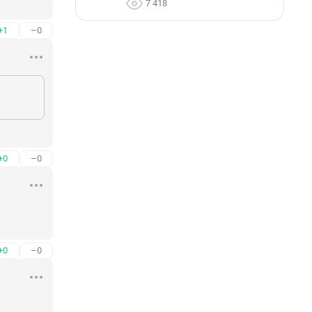
7 418
+1
–0
+0
–0
+0
–0