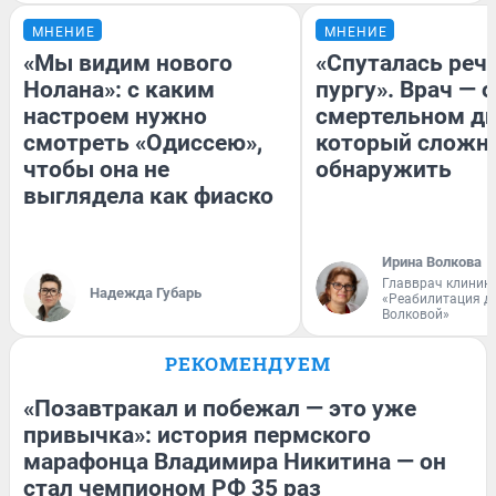
МНЕНИЕ
МНЕНИЕ
«Мы видим нового
«Спуталась речь
Нолана»: с каким
пургу». Врач — о
настроем нужно
смертельном ди
смотреть «Одиссею»,
который сложн
чтобы она не
обнаружить
выглядела как фиаско
Ирина Волкова
Главврач клиник
Надежда Губарь
«Реабилитация д
Волковой»
РЕКОМЕНДУЕМ
«Позавтракал и побежал — это уже
привычка»: история пермского
марафонца Владимира Никитина — он
стал чемпионом РФ 35 раз