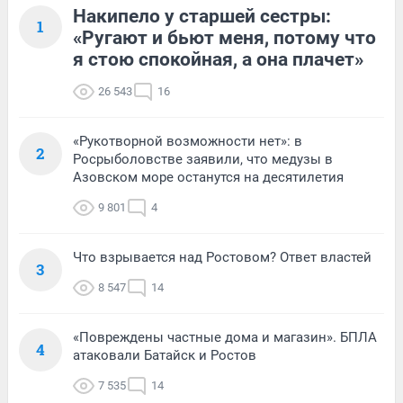
Накипело у старшей сестры:
1
«Ругают и бьют меня, потому что
я стою спокойная, а она плачет»
26 543
16
«Рукотворной возможности нет»: в
2
Росрыболовстве заявили, что медузы в
Азовском море останутся на десятилетия
9 801
4
Что взрывается над Ростовом? Ответ властей
3
8 547
14
«Повреждены частные дома и магазин». БПЛА
4
атаковали Батайск и Ростов
7 535
14