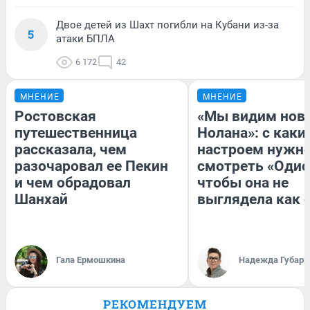
Двое детей из Шахт погибли на Кубани из-за
5
атаки БПЛА
6 172
42
МНЕНИЕ
МНЕНИЕ
Ростовская
«Мы видим нов
путешественница
Нолана»: с каки
рассказала, чем
настроем нужн
разочаровал ее Пекин
смотреть «Одис
и чем обрадовал
чтобы она не
Шанхай
выглядела как 
Гала Ермошкина
Надежда Губарь
РЕКОМЕНДУЕМ