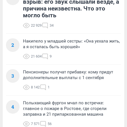
взрыв: его звук слышали везде, а
причина неизвестна. Что это
могло быть
22 929
34
Накипело у младшей сестры: «Она уехала жить,
2
а я осталась быть хорошей»
21 604
9
Пенсионеры получат прибавку: кому придут
3
дополнительные выплаты с 1 сентября
8 142
1
Полыхающий фургон мчал по встречке:
4
главное о пожаре в Ростове, где сгорели
заправка и 21 припаркованная машина
7 571
56