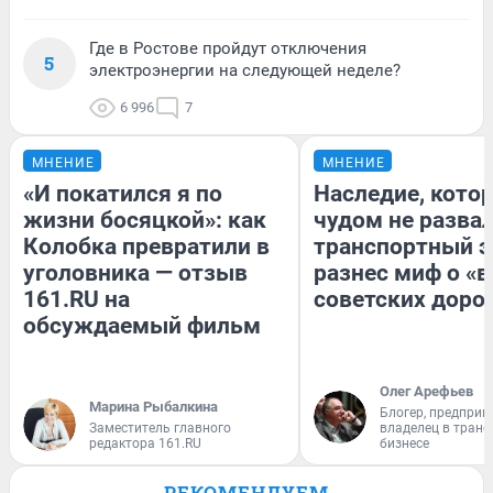
Где в Ростове пройдут отключения
5
электроэнергии на следующей неделе?
6 996
7
МНЕНИЕ
МНЕНИЕ
«И покатился я по
Наследие, кото
жизни босяцкой»: как
чудом не разва
Колобка превратили в
транспортный э
уголовника — отзыв
разнес миф о «
161.RU на
советских доро
обсуждаемый фильм
Олег Арефьев
Марина Рыбалкина
Блогер, предприн
Заместитель главного
владелец в тран
редактора 161.RU
бизнесе
РЕКОМЕНДУЕМ