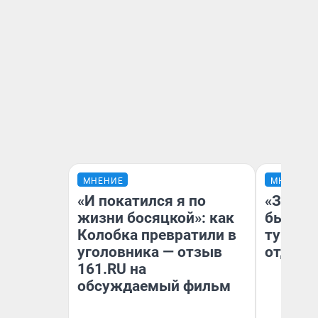
МНЕНИЕ
МНЕНИЕ
«И покатился я по
«За не
жизни босяцкой»: как
были с
Колобка превратили в
турист
уголовника — отзыв
отдыхе
161.RU на
обсуждаемый фильм