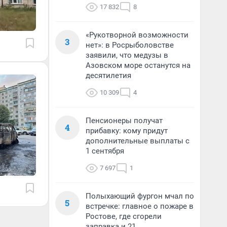
17 832
8
«Рукотворной возможности
3
нет»: в Росрыболовстве
заявили, что медузы в
Азовском море останутся на
десятилетия
10 309
4
Пенсионеры получат
4
прибавку: кому придут
дополнительные выплаты с
1 сентября
7 697
1
Полыхающий фургон мчал по
5
встречке: главное о пожаре в
Ростове, где сгорели
заправка и 21