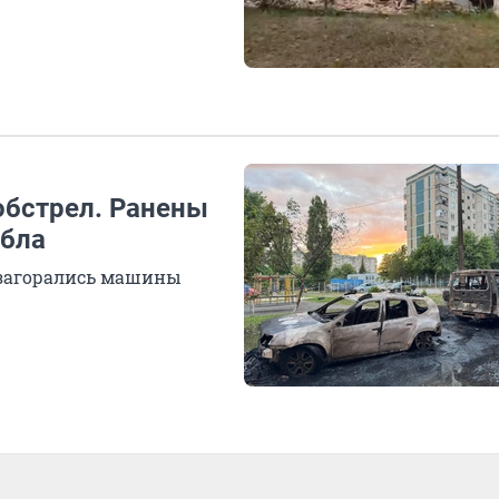
обстрел. Ранены
ибла
 загорались машины