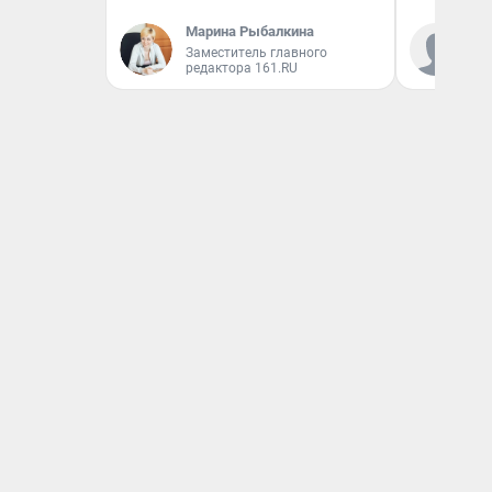
Марина Рыбалкина
Ал
Заместитель главного
за
редактора 161.RU
ре