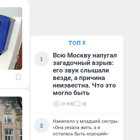
ТОП 5
Всю Москву напугал
1
загадочный взрыв:
его звук слышали
везде, а причина
неизвестна. Что это
могло быть
21 970
32
Накипело у младшей сестры:
2
«Она уехала жить, а я
осталась быть хорошей»