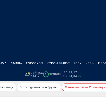
АММА
АФИША
ГОРОСКОП
КУРСЫ ВАЛЮТ
ZODY
ИГРЫ
ПРО
USD 82,17
СЕЙЧАС
1
ПРОБКИ
+32°C
EUR 94,84
ва в моде
Что с турпотоком в Грузию
Мужчина спалил 21 машину и