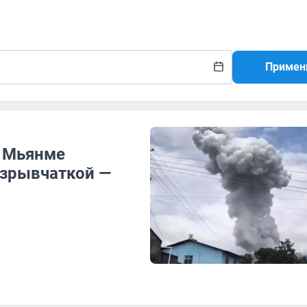
Примен
в Мьянме
взрывчаткой —