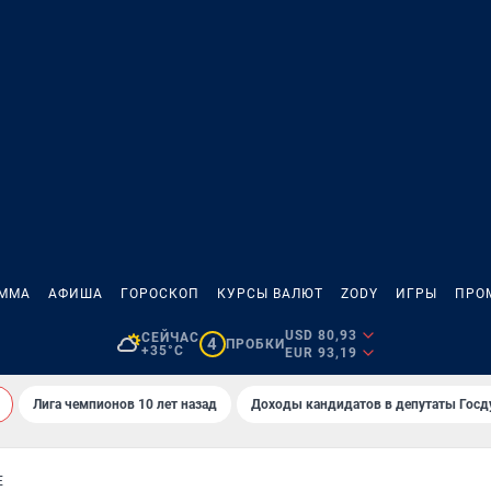
АММА
АФИША
ГОРОСКОП
КУРСЫ ВАЛЮТ
ZODY
ИГРЫ
ПРО
USD 80,93
СЕЙЧАС
4
ПРОБКИ
+35°C
EUR 93,19
Лига чемпионов 10 лет назад
Доходы кандидатов в депутаты Гос
Е