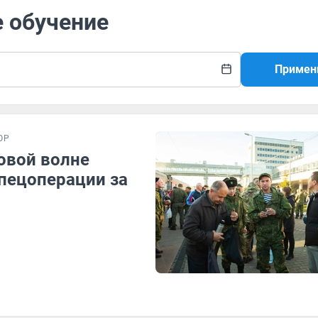
е обучение
Примен
ОР
новой волне
спецоперации за