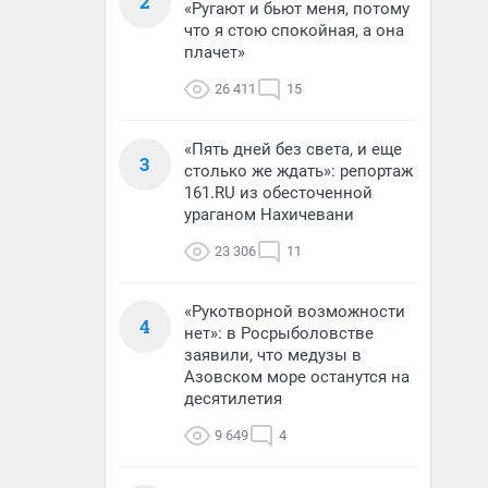
2
«Ругают и бьют меня, потому
что я стою спокойная, а она
плачет»
26 411
15
«Пять дней без света, и еще
3
столько же ждать»: репортаж
161.RU из обесточенной
ураганом Нахичевани
23 306
11
«Рукотворной возможности
4
нет»: в Росрыболовстве
заявили, что медузы в
Азовском море останутся на
десятилетия
9 649
4