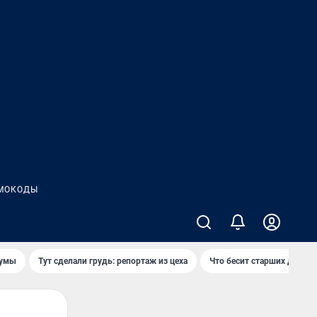
МОКОДЫ
думы
Тут сделали грудь: репортаж из цеха
Что бесит старших детей