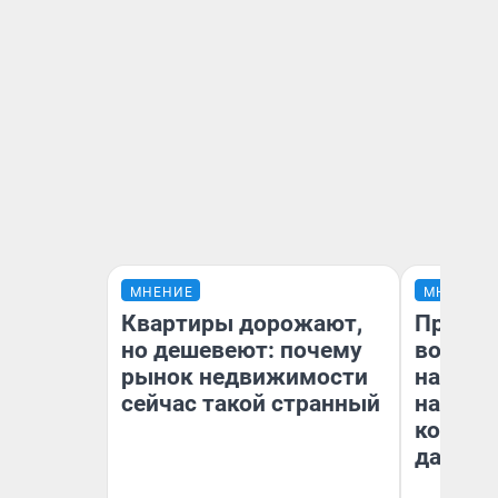
МНЕНИЕ
МНЕНИЕ
Квартиры дорожают,
Продаш
но дешевеют: почему
возьмут
рынок недвижимости
нам го
сейчас такой странный
налого
коснет
даже р