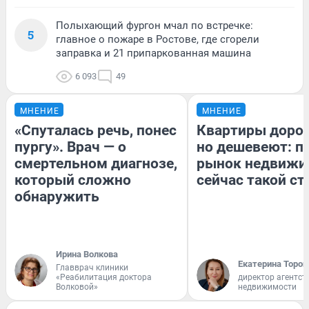
Полыхающий фургон мчал по встречке:
5
главное о пожаре в Ростове, где сгорели
заправка и 21 припаркованная машина
6 093
49
МНЕНИЕ
МНЕНИЕ
«Спуталась речь, понес
Квартиры доро
пургу». Врач — о
но дешевеют: п
смертельном диагнозе,
рынок недвижи
который сложно
сейчас такой с
обнаружить
Ирина Волкова
Екатерина Тороп
Главврач клиники
«Реабилитация доктора
директор агентст
Волковой»
недвижимости