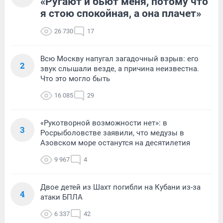
«Ругают и бьют меня, потому что
я стою спокойная, а она плачет»
26 730
17
Всю Москву напугал загадочный взрыв: его
2
звук слышали везде, а причина неизвестна.
Что это могло быть
16 085
29
«Рукотворной возможности нет»: в
3
Росрыболовстве заявили, что медузы в
Азовском море останутся на десятилетия
9 967
4
Двое детей из Шахт погибли на Кубани из-за
4
атаки БПЛА
6 337
42