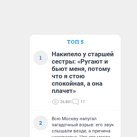
ТОП 5
Накипело у старшей
1
сестры: «Ругают и
бьют меня, потому
что я стою
спокойная, а она
плачет»
26 801
17
Всю Москву напугал
2
загадочный взрыв: его звук
слышали везде, а причина