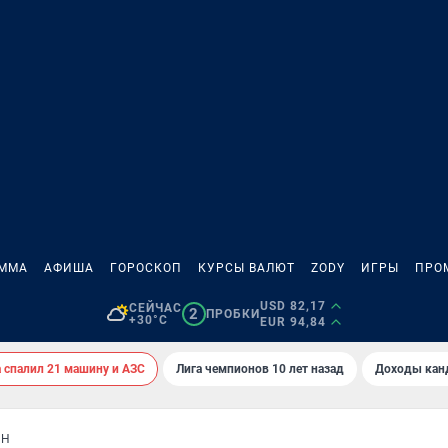
АММА
АФИША
ГОРОСКОП
КУРСЫ ВАЛЮТ
ZODY
ИГРЫ
ПРО
USD 82,17
СЕЙЧАС
2
ПРОБКИ
+30°C
EUR 94,84
спалил 21 машину и АЗС
Лига чемпионов 10 лет назад
Доходы кан
ИН