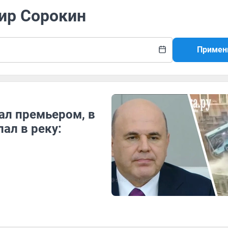
мир Сорокин
Примен
ал премьером, в
ал в реку: