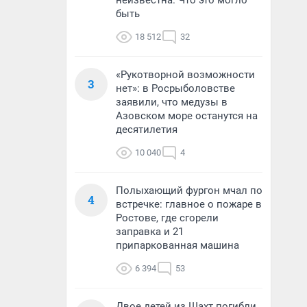
неизвестна. Что это могло
быть
18 512
32
«Рукотворной возможности
3
нет»: в Росрыболовстве
заявили, что медузы в
Азовском море останутся на
десятилетия
10 040
4
Полыхающий фургон мчал по
4
встречке: главное о пожаре в
Ростове, где сгорели
заправка и 21
припаркованная машина
6 394
53
Двое детей из Шахт погибли