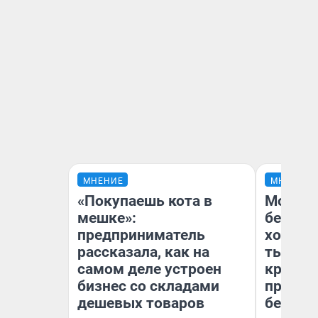
МНЕНИЕ
МНЕНИЕ
«Покупаешь кота в
Мой ба
мешке»:
береже
предприниматель
хотела 
рассказала, как на
тысяч,
самом деле устроен
кредит,
бизнес со складами
приеха
дешевых товаров
безопа